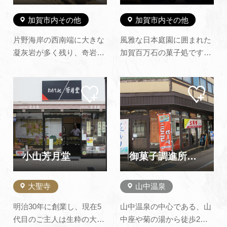
で自慢商品…
加賀市内その他
加賀市内その他
片野海岸の西南端に大きな
風雅な日本庭園に囲まれた
凝灰岩が多く残り、奇岩怪
加賀百万石の菓子処です。
石が群れをなしていま
創業以来の名物「加賀福」
す。 いつごろ、どんな長者
をはじめ豊富な種類の銘菓
マイ
マイ
が住んでいたのか明らかで
や、石川の地酒、工芸品な
ペー
ペー
はなく、考古学的には、奈
どを多彩に取り揃えており
ジに
ジに
追加
追加
良時代のものと考えられる
ます。※新型コロナウイル
土師器（はじき）や須恵器
ス感染症拡大防止のため
（すえき）の破片を見るこ
2020年4月20日～当面の
とができるので住居跡では
間、臨時休業しておりま
小山芳月堂
御菓子調進所 山海堂
ないか…
す。営業再開につ…
大聖寺
山中温泉
明治30年に創業し、現在5
山中温泉の中心である、山
代目のご主人は生粋の大聖
中座や菊の湯から徒歩2分