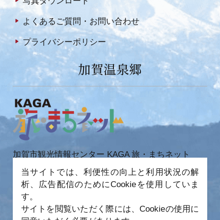
写真ダウンロード
よくあるご質問・お問い合わせ
プライバシーポリシー
加賀温泉郷
加賀市観光情報センター KAGA 旅・まちネット
〒922-0423
当サイトでは、利便性の向上と利用状況の解
石川県加賀市作見町ヲ6-2 JR 加賀温泉駅内
析、広告配信のためにCookieを使用していま
TEL 0761-72-6678
FAX 0761-72-6679
す。
サイトを閲覧いただく際には、Cookieの使用に