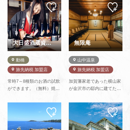
マイ
マイ
よくあるご質問・お問い合わせ
ペー
ペー
ジに
ジに
追加
追加
プライバシーポリシー
大日盛酒蔵資料館（橋本酒造）
無限庵
動橋
山中温泉
旅先納税 加盟店
旅先納税 加盟店
常時7～8種類のお酒の試飲
加賀藩家老であった横山家
ができます。（無料）焼印
が金沢市の邸内に建てた書
体験もはじめました！4種
院を移築したものです。明
類の中からお気に入りを選
治末期の木造技術の枠を傾
マイ
マイ
んで焼印を押し、MYコー
けた最高級の普請であった
ペー
ペー
スターやMY桝を作りまし
と伝えられています。成巽
ジに
ジに
追加
追加
ょう！⇒焼印体験（加賀酒
閣（重文・金沢）に見られ