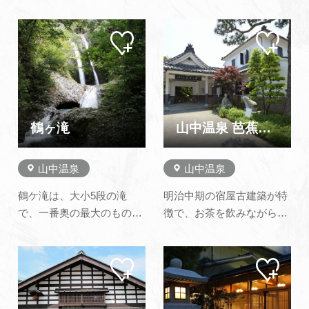
にリニューアルオープンし
登録されました。 この建物
た大浴場・露天風呂で上質
が鶴太郎さんとの出会い
マイ
マイ
の温泉をお楽しみください
ペー
ペー
で、そのアートの息吹が伝
ませ。また、大浴場のリニ
ジに
ジに
わるように再生されまし
追加
追加
ューアルオープンに合わせ
た。源泉と工芸の街、山中
てサウナも新設致しまし
にやすらぎと生きがいを与
た。ｉｋｉ製のストーブを
える場となる…
導入し、オートロウリュウ
鶴ヶ滝
山中温泉 芭蕉の館
機能も取り…
山中温泉
山中温泉
鶴ケ滝は、大小5段の滝
明治中期の宿屋古建築が特
で、一番奥の最大のものは
徴で、お茶を飲みながら美
二筋に分けられており、高
しい庭園が楽しめます。 ま
さ五段合わせて30ｍほどあ
た、松尾芭蕉の資料や山中
マイ
マイ
ると言われています。 また
漆器の作品等も展示されて
ペー
ペー
広場には鶴ケ滝不動王がま
います。
ジに
ジに
追加
追加
つられており、ここから眺