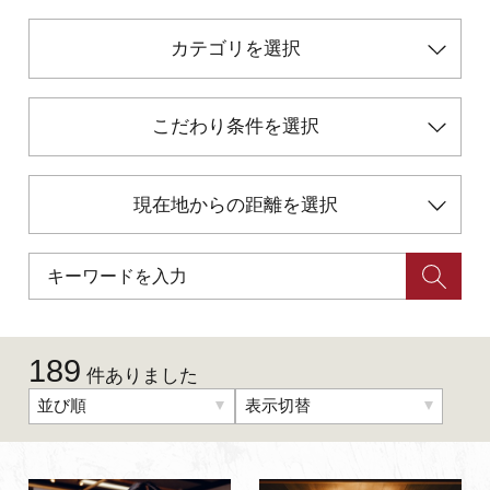
カテゴリを選択
初めての加賀温泉郷
加賀に泊まって！北陸巡り♪
こだわり条件を選択
ご当地グルメ
現在地からの距離を選択
加賀 旅先納税
FAQ
189
件ありました
お知らせ
動画を見る
並び順
表示切替
パンフレットダウンロード
写真ダウンロード