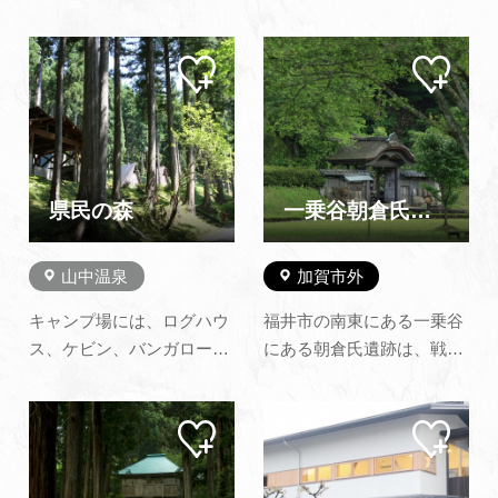
寺っ子です。名物は「おは
の距離にあり、湯の本町商
ぎ」や「大福」などの和菓
店街通りの、ほぼ中央に位
マイ
マイ
子で、その日の朝に作った
置しております。 当店のお
ペー
ペー
ものを販売しております。
菓子は自然の恵みで育っ
ジに
ジに
追加
追加
保存料や添加物は一切使用
た、素材と風味をそのまま
せず、素材の味を大切にし
に、伝統を生かした技法で
たお菓子づくりを心がけ、
丹念に創りあげておりま
伝統の味を守りながらも、
す。 素材から水に至まで
県民の森
一乗谷朝倉氏遺跡
時代に応…
妥…
山中温泉
加賀市外
キャンプ場には、ログハウ
福井市の南東にある一乗谷
ス、ケビン、バンガロー、
にある朝倉氏遺跡は、戦国
バーベキュー舎、テントサ
時代 約103年間にわたって
イト等(有料)があり、ご利
越前の国を支配した城下町
マイ
マイ
用になれます。清流には、
跡です。武家屋敷・寺院・
ペー
ペー
イワナ、ヤマメなどの川魚
町屋・職人屋敷や道路に至
ジに
ジに
追加
追加
が、森の中には、カモシ
るまで町並がほぼ完全な姿