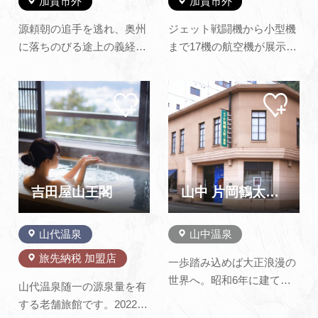
加賀市外
加賀市外
源頼朝の追手を逃れ、奥州
ジェット戦闘機から小型機
に落ちのびる途上の義経一
まで17機の航空機が展示さ
行が、弁慶の機転と関守富
れた、日本海側唯一の航空
樫氏の温情で無事通ること
博物館です。また、全日空
マイ
マイ
ができたという「勧進帳」
で実際に使われていたYS-
ペー
ペー
の名舞台。これをテーマに
11や簡易シミュレーターも
ジに
ジに
追加
追加
した「『安宅の関』こまつ
あります。国内最大級の飛
勧進帳の里」が併設されて
行機型遊具では天候を気に
います。難関突破のお守り
することなく遊べます。
がある安宅住吉神社では、
吉田屋山王閣
山中 片岡鶴太郎工藝館
歌川国芳…
山代温泉
山中温泉
旅先納税 加盟店
一歩踏み込めば大正浪漫の
世界へ。昭和6年に建てら
山代温泉随一の源泉量を有
れた洋館建てが、平成１１
する老舗旅館です。2022年
年に文化庁の保存建造物に