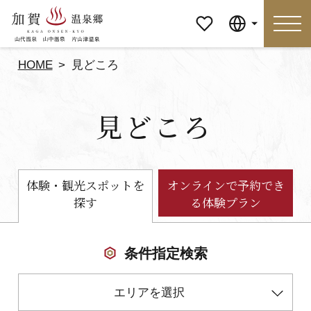
マイペ
Language
ージ
HOME
見どころ
Language
見どころ
特集
おすすめの過ごし方
見どころ
食べる
体験・観光スポットを
オンラインで予約でき
探す
る体験プラン
おみやげ
イベント
泊まる
アクセス
条件指定検索
エリアを選択
マイページ