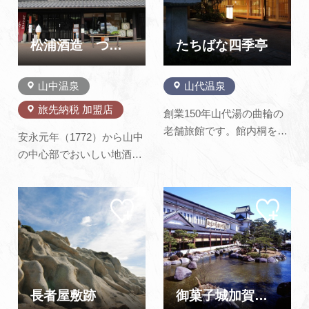
める鶴ケ滝が最も美しく、
しぶきをあげる二筋の滝の
様は、鶴の足のようである
松浦酒造 つくしや
たちばな四季亭
とから滝の…
山中温泉
山代温泉
旅先納税 加盟店
創業150年山代湯の曲輪の
老舗旅館です。館内桐を張
安永元年（1772）から山中
り巡らし、素足にてゆった
の中心部でおいしい地酒
りとお過ごしいただけま
「獅子の里」の製造・販売
す。客室は薬王院、服部神
をしている酒蔵です。山中
社の四季折々の景色を眺望
マイ
マイ
温泉を一望する薬師山麓に
ペー
ペー
できる副室付きのしっとり
ある医王寺の境内から湧き
ジに
ジに
と落ち着いたお部屋です。
追加
追加
出る名水「薬水」を仕込み
温泉は1,300年の間、湧き
水に使用しています。大吟
続ける源泉から引いた天然
醸酒の香りを封じ込んだ酒
温泉です。お…
粕ソフトクリームは自家製
長者屋敷跡
御菓子城加賀藩（休館中）