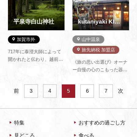
カ、たぬき、リスなどの野
で発掘され、国の重要文化
生動物の姿を見受けられま
財・特別史跡・特別名勝に
す。緑の文明学会公募の
指定されています。
平泉寺白山神社
kutaniyaki KINUYA
「森林浴の森…
加賀市外
山中温泉
旅先納税 加盟店
717年に泰澄大師によって
開かれたと伝わり、越前に
《旅の思い出選び》オーナ
おける白山信仰の拠点とし
ー自慢の心のこもった器
て、往時は数千人の僧が暮
（九谷焼・越前焼・若手作
らしていました。「苔寺」
家・オリジナル）から、加
とも呼ばれ、あたり一面が
前
3
4
5
6
7
次
賀工芸小物（金沢金箔・山
美しい苔で覆われた境内
中漆器・献上加賀棒茶
は、訪れる人々を魅了して
etc.）まで、旅の思い出に
います。
当店で、お気に入りのお土
特集
おすすめの過ごし方
産を見つけて下さい。《九
谷焼陶芸体験》 古九谷は約
見どころ
食べる