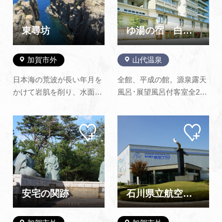
蔵でコースター）.pdf
る武家邸宅書院の伝統を継
承する近代の書院造として
貴重な遺構で、また数々の
東尋坊
ゆ湯の宿 白山菖蒲亭
古美術品…
加賀市外
山代温泉
日本海の荒波が長い年月を
全館、平成の館。源泉露天
かけて岩肌を削り、水面か
風呂･展望風呂付客室全20
ら高さ25メートルにも及ぶ
室。源泉を利用した数々の
断崖を作り上げた奇勝で
おもてなしの温泉物語。こ
マイ
マイ
す。五角形や六角形の柱状
だわりのおもてなしのお宿
ペー
ペー
節理の巨大な岩柱がそそり
物語。お料理は旬の味･郷
ジに
ジに
追加
追加
立ち、地質学的にも貴重で
土の味を大切にした会席膳
国の天然記念物に指定され
をご用意いたしておりま
ています。また、30分で巡
す。
る観光遊覧船からは、ライ
安宅の関跡
石川県立航空プラザ
オン岩、ろ…