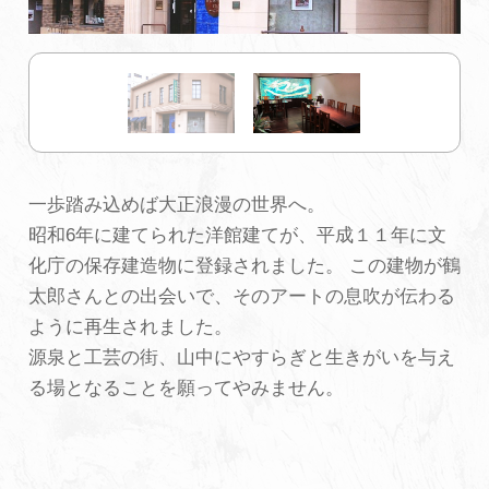
初めての加賀温泉郷
加賀に泊まって！北陸巡り♪
ご当地グルメ
一歩踏み込めば大正浪漫の世界へ。
昭和6年に建てられた洋館建てが、平成１１年に文
加賀 旅先納税
化庁の保存建造物に登録されました。 この建物が鶴
太郎さんとの出会いで、そのアートの息吹が伝わる
FAQ
ように再生されました。
源泉と工芸の街、山中にやすらぎと生きがいを与え
る場となることを願ってやみません。
お知らせ
動画を見る
パンフレットダウンロード
写真ダウンロード