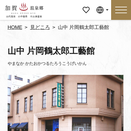
マイペ
Language
ージ
HOME
見どころ
山中 片岡鶴太郎工藝館
Language
山中 片岡鶴太郎工藝館
特集
おすすめの過ごし方
見どころ
食べる
おみやげ
イベント
泊まる
アクセス
マイページ