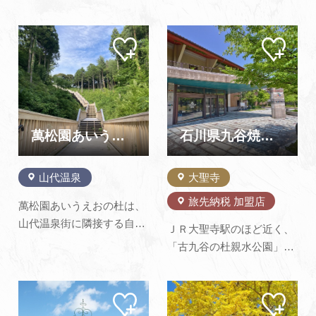
日用食器からアクセサリ
バーベキューが楽しめま
ー、茶道具まで、山中漆器
す。イチゴ、ブドウ、リン
の全てを産地価格で販売し
マイ
マイ
ゴなどその他旬のフルーツ
ペー
ペー
ています。また、隣接する
がその場でもぎとり食べ放
ジに
ジに
山中漆器産業技術センター
追加
追加
題です。ボリュームたっぷ
では木地挽物の工房見学と
りのバーベキューも好評で
体験（要予約）ができま
す。お腹ごなしにパークゴ
す。
ルフ18ホールのプレイもご
萬松園あいうえおの杜
石川県九谷焼美術館
利用できま…
山代温泉
大聖寺
旅先納税 加盟店
萬松園あいうえおの杜は、
山代温泉街に隣接する自然
ＪＲ大聖寺駅のほど近く、
豊かな里山“萬松園”におい
「古九谷の杜親水公園」の
て、五十音図の創始者とい
一角に建つ、九谷焼をテー
われる明覚上人などの地域
マにした美術館です。青
資源を活用した公園です。
マイ
マイ
手、色絵五彩手、赤絵金襴
ペー
ペー
園内の拠点施設「あいうえ