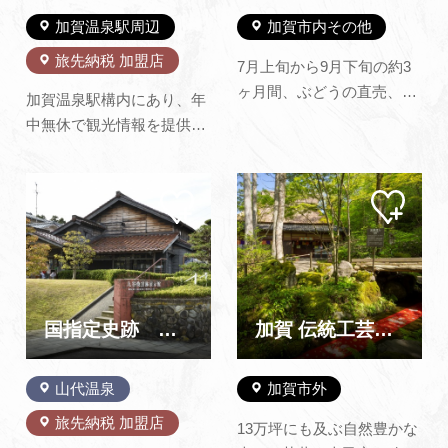
加賀温泉駅周辺
加賀市内その他
旅先納税 加盟店
7月上旬から9月下旬の約3
ヶ月間、ぶどうの直売、及
加賀温泉駅構内にあり、年
びぶどう狩りをしていま
中無休で観光情報を提供し
す。※注デラウエアをはじ
ている加賀温泉郷のプラッ
め、旬のぶどうを15種類以
トホームです。 見る・遊
上栽培しております。 それ
マイ
マイ
ぶ、食べる、買う、泊まる
ペー
ペー
ぞれのぶどうに味わいがあ
など、加賀エリアの観光情
ジに
ジに
ります。ご家族又はお友達
追加
追加
報が集まっています。 窓口
とご一緒にお好みの味を見
には、加賀エリアのさまざ
つけにご来園下さい。
まな散策マップや観光施設
※2026年度ぶどう…
のパンフレットなどを設置
国指定史跡 九谷焼窯跡展示館
加賀 伝統工芸村 ゆのくにの森
し…
山代温泉
加賀市外
旅先納税 加盟店
13万坪にも及ぶ自然豊かな