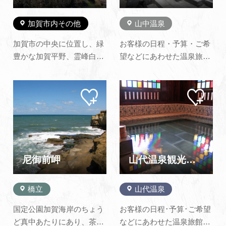
るうち…
集め…
加賀市内その他
山中温泉
加賀市の中央に位置し、緑
お客様の日程・予算・ご希
豊かな加賀平野、霊峰白山
望などにあわせた温泉旅館
を一望できる地にありま
をご紹介いたします。当日
す。 施設は、レクリエーシ
のとびこみ宿泊など、急な
マイ
マイ
ョンゾーン、歴史民族ゾー
ご予約でも、旅館の空室状
ペー
ペー
ン、運動ゾーンの三つに分
況を迅速・適確に確認して
ジに
ジに
追加
追加
かれおり、レクリエーショ
ご案内いたします。山中温
ンゾーンには、芝生広場、
泉では、年間を通して各種
野外音楽堂、彫刻の森など
イベントなどを企画してお
の施設があり、市民の憩い
りますので、宿泊以外でも
尼御前岬
山代温泉観光協会
の場…
たくさん…
橋立
山代温泉
国定公園加賀海岸のちょう
お客様の日程･予算･ご希望
ど真中あたりにあり、茶色
などにあわせた温泉旅館を