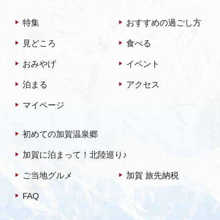
字看板を彫った。 その寓居
というところです。 開湯
特集
おすすめの過ごし方
を当時そのままに公開して
1,300年の歴史を誇る山中
いるのが、「いろは草庵」
温泉の総湯”菊の湯&rdqu…
見どころ
食べる
で…
おみやげ
イベント
泊まる
アクセス
マイページ
初めての加賀温泉郷
加賀に泊まって！北陸巡り♪
ご当地グルメ
加賀 旅先納税
FAQ