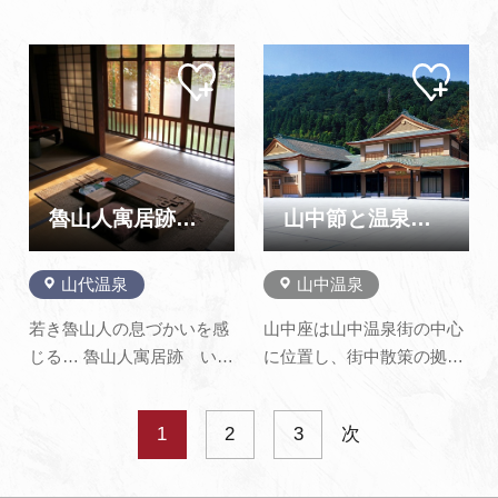
や黄白色の岩石の肌がその
ご紹介いたします。当日の
まま露出しており、単調な
とびこみ宿泊など、急なご
マイ
マイ
海岸線とは違った風景が楽
予約でも、旅館の空室状況
ペー
ペー
しめます。この尼御前には
を迅速･適確に確認してご
ジに
ジに
追加
追加
いくつかの伝説がありま
案内いたします。山代温泉
す。そのひとつに、義経一
では、年間を通して各種イ
行が都落ちの際にこの海岸
ベントなどを企画しており
を通った時、足手まといに
ますので、宿泊以外でもた
魯山人寓居跡 いろは草庵
山中節と温泉の館 山中座
なることを…
くさんの…
山代温泉
山中温泉
若き魯山人の息づかいを感
山中座は山中温泉街の中心
じる… 魯山人寓居跡 いろ
に位置し、街中散策の拠点
は草庵 金沢の文人・細野燕
としてご利用いただいてお
台の食客となった魯山人
ります。 一番の特徴として
1
2
3
次
は、大正4年秋から翌年春
は、館内の内装がのべ
までの約半年間、山代温泉
1,500名からなる山中漆器
に滞在し、菁華窯などの刻
職人によって造られた施設