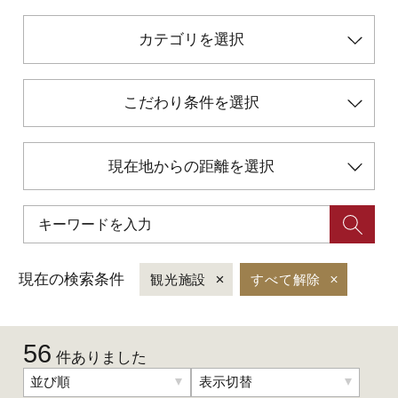
カテゴリを選択
初めての加賀温泉郷
加賀に泊まって！北陸巡り♪
こだわり条件を選択
ご当地グルメ
現在地からの距離を選択
加賀 旅先納税
FAQ
現在の検索条件
観光施設
すべて解除
お知らせ
動画を見る
56
件ありました
パンフレットダウンロード
並び順
表示切替
写真ダウンロード