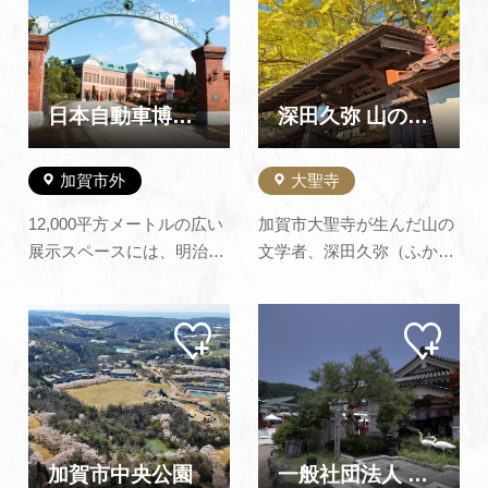
手と呼ばれる上絵付けの三
ジに
ジに
お学舎」では、無料休憩所
追加
追加
様式にあわせて、それぞれ
「もりのテラス」でカフェ
趣向を凝らした展示室に作
や地元産品の販売、２…
品を並べ、360年以上の歴
史を持つ九谷焼の魅力を紹
日本自動車博物館
深田久弥 山の文化館
介していま…
加賀市外
大聖寺
12,000平方メートルの広い
加賀市大聖寺が生んだ山の
展示スペースには、明治34
文学者、深田久弥（ふかた
年から平成初め頃までの世
きゅうや）の「日本百名
界の自動車が約500台、ズ
山」をはじめとする山の文
マイ
マイ
ラリと顔を揃えていま
学、小説、ヒマラヤ研究な
ペー
ペー
す。 ダイアナ妃が来日した
どについての深田久弥ゆか
ジに
ジに
追加
追加
際に乗られたロールスロイ
りの品々を展示し、深田久
スをはじめとして、ヨーロ
弥の自然に対する考え方、
ッパの名車、日本のスポー
感じ方を伝えています。 ま
ツカーなどを次々と見学す
た山と自然に関する資料を
加賀市中央公園
一般社団法人 山中温泉観光協会