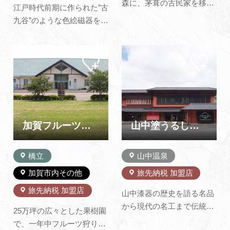
森に、茅葺の古民家を移築
江戸時代前期に作られた”古
した伝統工芸村。 17の館で
九谷”のような色絵磁器を復
はさまざまな伝統工芸が揃
活させようと、大聖寺の豪
っており、各館ではそれぞ
商豊田伝右衛門が江戸時代
れの工芸品の製作過程の見
マイ
マイ
後期に築いた吉田屋窯の跡
ペー
ペー
学や、ろくろ回し・上絵
（国指定史跡）を、発掘さ
ジに
ジに
付・金箔貼りなど11の館で
追加
追加
れた状態のまま公開してい
50種類以上の伝統工芸の体
ます。 施設内には他に、昭
験ができます。もちろん出
和15年に作られた九谷焼と
来上がり…
しては現存最…
加賀フルーツランド
山中塗うるし座（山中漆器伝統産業会館）
橋立
山中温泉
加賀市内その他
旅先納税 加盟店
旅先納税 加盟店
山中漆器の歴史を語る名品
から現代の名工まで伝統工
25万坪の広々とした果樹園
芸品を広く展示するほか、
で、一年中フルーツ狩りと