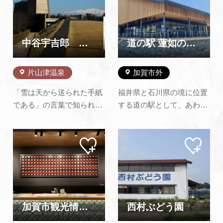
追加
追加
ベキューハウスが併設して
型の斬新なデザインのあや
あります。 最大収容人数は
とりはし、総檜造りのこお
144人で、御家族、御友人
ろぎ橋めぐりも楽しく、紅
などのグループでワイワイ
葉の時期の眺めは格別で
中谷宇吉郎 雪の科学館
道の駅 蓮如の里あわら
楽しく過…
す。また…
片山津温泉
加賀市外
「雪は天から送られた手紙
福井県と石川県の境に位置
である」の言葉で知られ、
する道の駅として、あわら
初めて人工雪を作ることに
市・加賀市を中心とした新
成功した中谷宇吉郎を記念
鮮な農林水産物や、あわら
マイ
マイ
して、加賀市が出身地の片
ならではのスイーツなど、
ペー
ペー
山津温泉に建設されました
特産品を販売いたします。
ジに
ジに
追加
追加
（磯崎新氏による設
雄大な自然・文化・歴史・
計）。 科学、随筆、映画、
食を通して新たな観光拠点
絵など、宇吉郎の多才な業
として親しまれる道の駅を
績に触れ、ダイヤモンドダ
目指します！
加賀市観光情報センター KAGA旅・まちネット
西村ぶどう園
スト、氷…