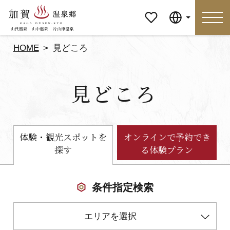
マイペ
Language
ージ
HOME
見どころ
Language
見どころ
特集
おすすめの過ごし方
見どころ
食べる
体験・観光スポットを
オンラインで予約でき
探す
る体験プラン
おみやげ
イベント
泊まる
アクセス
条件指定検索
エリアを選択
マイページ