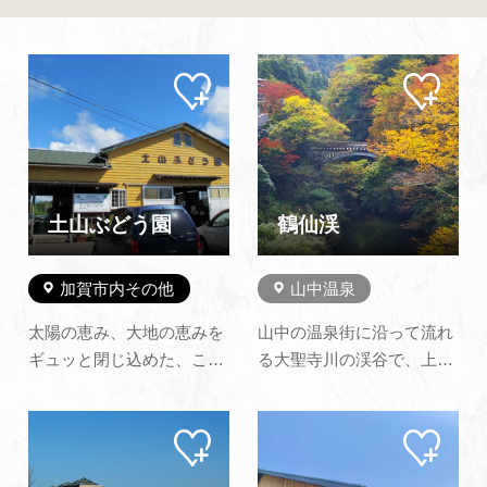
よくあるご質問・お問い合わせ
プライバシーポリシー
マイ
マイ
ペー
ペー
ジに
ジに
追加
追加
土山ぶどう園
鶴仙渓
加賀市内その他
山中温泉
太陽の恵み、大地の恵みを
山中の温泉街に沿って流れ
ギュッと閉じ込めた、こだ
る大聖寺川の渓谷で、上流
わりのぶどうです。直売は
のこおろぎ橋から黒谷橋ま
もちろん、ぶどう狩り、各
での約1.3ｋｍの区間をいい
マイ
マイ
地発送も承ります。また、
ます。渓谷沿いには遊歩道
ペー
ペー
当園には、全天候型のバー
が整備されています。 Ｓ字
ジに
ジに