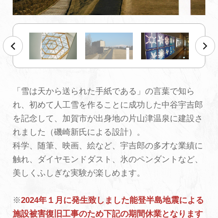
初めての加賀温泉郷
加賀に泊まって！北陸巡り♪
ご当地グルメ
「雪は天から送られた手紙である」の言葉で知ら
れ、初めて人工雪を作ることに成功した中谷宇吉郎
加賀 旅先納税
を記念して、加賀市が出身地の片山津温泉に建設さ
れました（磯崎新氏による設計）。
FAQ
科学、随筆、映画、絵など、宇吉郎の多才な業績に
触れ、ダイヤモンドダスト、氷のペンダントなど、
美しくふしぎな実験が楽しめます。
お知らせ
動画を見る
パンフレットダウンロード
※
2024年１月に発生致しました能登半島地震による
施設被害復旧工事のため下記の期間休業となります
写真ダウンロード