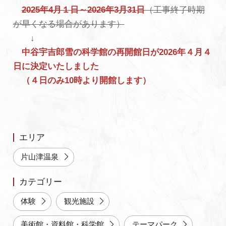
2025年4月１日～2026年3月31日
（工事終了時期
よくあるご質問・お問い合わせ
が早くなる場合があります）
プライバシーポリシー
↓
中谷宇吉郎雪の科学館の再開館日が2026年４月４
日に決定いたしました
（４日のみ10時より開館します）
エリア
片山津温泉
カテゴリー
体験
観光施設
美術館・資料館・科学館
テーマパーク