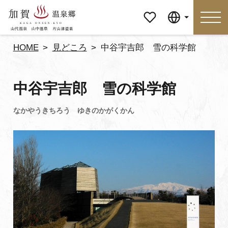
マイペ
Language
ージ
HOME
見どころ
中谷宇吉郎 雪の科学館
Language
中谷宇吉郎 雪の科学館
特集
おすすめの過ごし方
見どころ
食べる
おみやげ
イベント
泊まる
アクセス
マイページ