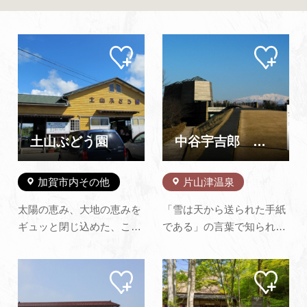
よくあるご質問・お問い合わせ
プライバシーポリシー
マイ
マイ
ペー
ペー
ジに
ジに
追加
追加
土山ぶどう園
中谷宇吉郎 雪の科学館
加賀市内その他
片山津温泉
太陽の恵み、大地の恵みを
「雪は天から送られた手紙
ギュッと閉じ込めた、こだ
である」の言葉で知られ、
わりのぶどうです。直売は
初めて人工雪を作ることに
もちろん、ぶどう狩り、各
成功した中谷宇吉郎を記念
マイ
マイ
地発送も承ります。また、
して、加賀市が出身地の片
ペー
ペー
当園には、全天候型のバー
山津温泉に建設されました
ジに
ジに