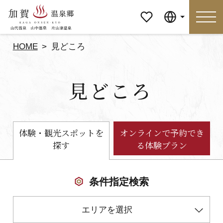
マイペ
Language
ージ
HOME
見どころ
Language
見どころ
特集
おすすめの過ごし方
見どころ
食べる
体験・観光スポットを
オンラインで予約でき
探す
る体験プラン
おみやげ
イベント
泊まる
アクセス
条件指定検索
エリアを選択
マイページ