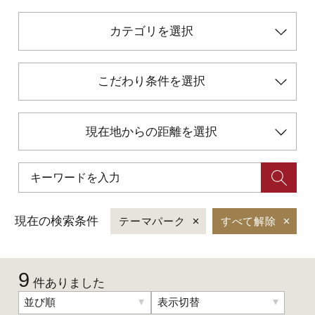
カテゴリを選択
初めての加賀温泉郷
加賀に泊まって！北陸巡り♪
こだわり条件を選択
ご当地グルメ
現在地からの距離を選択
加賀 旅先納税
FAQ
現在の検索条件
テーマパーク
すべて解除
お知らせ
動画を見る
9
件ありました
パンフレットダウンロード
並び順
表示切替
写真ダウンロード