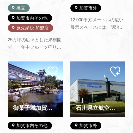
橋立
加賀市外
加賀市内その他
12,000平方メートルの広い
展示スペースには、明治34
旅先納税 加盟店
年から平成初め頃までの世
25万坪の広々とした果樹園
界の自動車が約500台、ズ
で、一年中フルーツ狩りと
ラリと顔を揃えていま
バーベキューが楽しめま
す。 ダイアナ妃が来日した
す。イチゴ、ブドウ、リン
際に乗られたロールスロイ
マイ
マイ
ゴなどその他旬のフルーツ
スをはじめとして、ヨーロ
ペー
ペー
がその場でもぎとり食べ放
ジに
ジに
ッパの名車、日本のスポー
追加
追加
題です。ボリュームたっぷ
ツカーなどを次々と見学す
りのバーベキューも好評で
るうち…
す。お腹ごなしにパークゴ
ルフ18ホールのプレイもご
御菓子城加賀藩（休館中）
石川県立航空プラザ
利用できま…
加賀市内その他
加賀市外