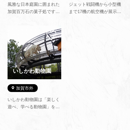
風雅な日本庭園に囲まれた
ジェット戦闘機から小型機
加賀百万石の菓子処です。
まで17機の航空機が展示さ
創業以来の名物「加賀福」
れた、日本海側唯一の航空
をはじめ豊富な種類の銘菓
博物館です。また、全日空
マイ
や、石川の地酒、工芸品な
で実際に使われていたYS-
ペー
どを多彩に取り揃えており
11や簡易シミュレーターも
ジに
追加
ます。※新型コロナウイル
あります。国内最大級の飛
ス感染症拡大防止のため
行機型遊具では天候を気に
2020年4月20日～当面の
することなく遊べます。
間、臨時休業しておりま
いしかわ動物園
す。営業再開につ…
加賀市外
いしかわ動物園は「楽しく
遊べ、学べる動物園」を基
本コンセプトとしていま
す。23ヘクタールの敷地内
は、自然の地形を生かした