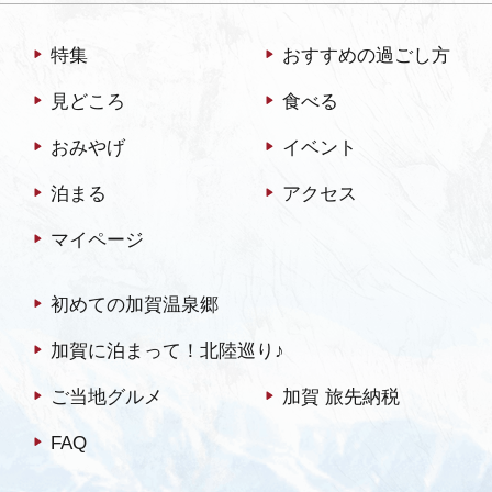
中に動物たち本来の生息環
境を再現しています。また
特集
おすすめの過ごし方
動物と環境と人にとって
見どころ
食べる
も、やさしい施設であるよ
う努めていて、動物たちの
おみやげ
イベント
糞や生ごみの…
泊まる
アクセス
マイページ
初めての加賀温泉郷
加賀に泊まって！北陸巡り♪
ご当地グルメ
加賀 旅先納税
FAQ