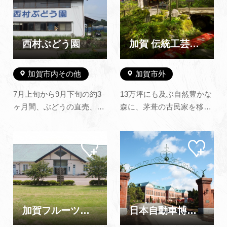
追加
追加
ベキューハウスが併設して
（磯崎新氏による設
あります。 最大収容人数は
計）。 科学、随筆、映画、
144人で、御家族、御友人
絵など、宇吉郎の多才な業
などのグループでワイワイ
績に触れ、ダイヤモンドダ
西村ぶどう園
加賀 伝統工芸村 ゆのくにの森
楽しく過…
スト、氷…
加賀市内その他
加賀市外
7月上旬から9月下旬の約3
13万坪にも及ぶ自然豊かな
ヶ月間、ぶどうの直売、及
森に、茅葺の古民家を移築
びぶどう狩りをしていま
した伝統工芸村。 17の館で
す。※注デラウエアをはじ
はさまざまな伝統工芸が揃
マイ
マイ
め、旬のぶどうを15種類以
っており、各館ではそれぞ
ペー
ペー
上栽培しております。 それ
れの工芸品の製作過程の見
ジに
ジに
追加
追加
ぞれのぶどうに味わいがあ
学や、ろくろ回し・上絵
ります。ご家族又はお友達
付・金箔貼りなど11の館で
とご一緒にお好みの味を見
50種類以上の伝統工芸の体
つけにご来園下さい。
験ができます。もちろん出
加賀フルーツランド
日本自動車博物館
※2026年度ぶどう…
来上がり…