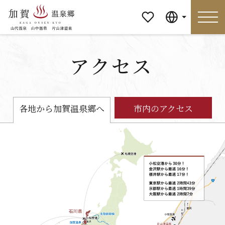
マイペ
Language
ージ
アクセス
Language
特集
おすすめの過ごし方
各地から加賀温泉郷へ
市内のアクセス
見どころ
食べる
おみやげ
イベント
泊まる
アクセス
マイページ