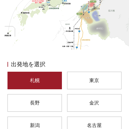
初めての加賀温泉郷
加賀に泊まって！北陸巡り♪
ご当地グルメ
出発地を選択
加賀 旅先納税
札幌
東京
FAQ
長野
金沢
お知らせ
動画を見る
パンフレットダウンロード
新潟
名古屋
写真ダウンロード