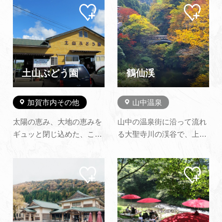
マイ
マイ
よくあるご質問・お問い合わせ
ペー
ペー
ジに
ジに
追加
追加
プライバシーポリシー
土山ぶどう園
鶴仙渓
加賀市内その他
山中温泉
太陽の恵み、大地の恵みを
山中の温泉街に沿って流れ
ギュッと閉じ込めた、こだ
る大聖寺川の渓谷で、上流
わりのぶどうです。直売は
のこおろぎ橋から黒谷橋ま
もちろん、ぶどう狩り、各
での約1.3ｋｍの区間をいい
マイ
マイ
地発送も承ります。また、
ます。渓谷沿いには遊歩道
ペー
ペー
当園には、全天候型のバー
が整備されています。 Ｓ字
ジに
ジに
追加
追加
ベキューハウスが併設して
型の斬新なデザインのあや
あります。 最大収容人数は
とりはし、総檜造りのこお
144人で、御家族、御友人
ろぎ橋めぐりも楽しく、紅