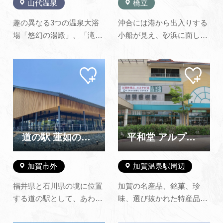
山代温泉
橋立
趣の異なる3つの温泉大浴
沖合には港から出入りする
場「悠幻の湯殿」、「滝見
小船が見え、砂浜に面した
の湯屋」、「九谷の湯処」
尼御前岬の眺めも格別なも
を男女時間帯入れ替えに
のがあります。 水産会社が
マイ
マイ
て、“一泊三湯十八ゆめぐ
経営する海の家では、獲れ
ペー
ペー
り”をお楽しみいただけるほ
たての新鮮な海鮮も食べる
ジに
ジに
追加
追加
か、温泉たまご手作り体験
ことができます。※海の
などの無料の湯上がりサー
家、飲食物持ち込み禁止 ※
ビスをご用意。標準客室か
水上スキーやジェットスキ
ら温泉露天風呂付客室ま…
ーなどのマリンスポーツ
道の駅 蓮如の里あわら
平和堂 アルプラザ加賀 加賀百撰街
は…
加賀市外
加賀温泉駅周辺
福井県と石川県の境に位置
加賀の名産品、銘菓、珍
する道の駅として、あわら
味、選び抜かれた特産品を
市・加賀市を中心とした新
一堂に取り揃えておりま