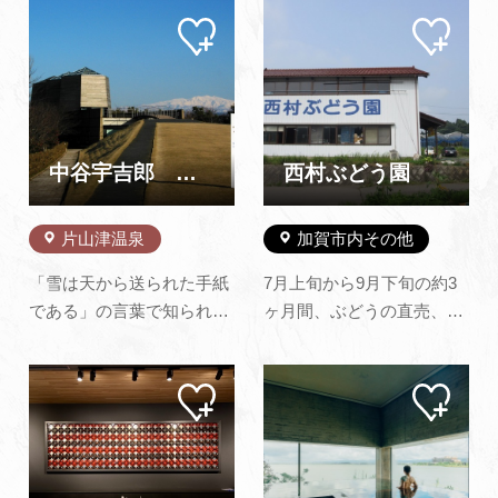
鮮な農林水産物や、あわら
す。 売り場内には、焼物・
マイ
マイ
ならではのスイーツなど、
絵付の体験コーナーも設け
ペー
ペー
特産品を販売いたします。
ており、お子様からご年配
ジに
ジに
追加
追加
雄大な自然・文化・歴史・
の方にも楽しんで頂けま
食を通して新たな観光拠点
す。加賀温泉郷の玄関口、
として親しまれる道の駅を
加賀温泉駅に隣接、宅配も
目指します！
随時承っていますので、手
中谷宇吉郎 雪の科学館
西村ぶどう園
ぶらで楽々お…
片山津温泉
加賀市内その他
「雪は天から送られた手紙
7月上旬から9月下旬の約3
である」の言葉で知られ、
ヶ月間、ぶどうの直売、及
初めて人工雪を作ることに
びぶどう狩りをしていま
成功した中谷宇吉郎を記念
す。※注デラウエアをはじ
マイ
マイ
して、加賀市が出身地の片
め、旬のぶどうを15種類以
ペー
ペー
山津温泉に建設されました
上栽培しております。 それ
ジに
ジに
追加
追加
（磯崎新氏による設
ぞれのぶどうに味わいがあ
計）。 科学、随筆、映画、
ります。ご家族又はお友達