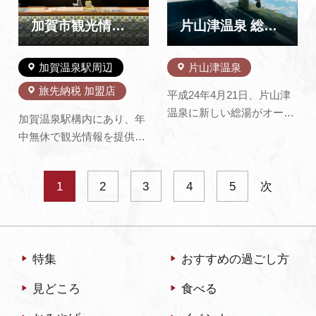
絵など、宇吉郎の多才な業
とご一緒にお好みの味を見
績に触れ、ダイヤモンドダ
つけにご来園下さい。
加賀市観光情報センター KAGA旅・まちネット
片山津温泉 総湯（旧 片山津温泉 街湯）
スト、氷…
※2026年度ぶどう…
加賀温泉駅周辺
片山津温泉
旅先納税 加盟店
平成24年4月21日、片山津
温泉に新しい総湯がオープ
加賀温泉駅構内にあり、年
ンしました。 世界的建築家
中無休で観光情報を提供し
谷口吉生氏の設計で、外観
ている加賀温泉郷のプラッ
はそのほとんどがガラス張
トホームです。 見る・遊
り。柴山潟、空、森など周
1
2
3
4
5
次
ぶ、食べる、買う、泊まる
辺の自然に溶 け込み、建物
など、加賀エリアの観光情
からは雄大な白山連峰を背
報が集まっています。 窓口
景とした美しい柴山潟の眺
には、加賀エリアのさまざ
望が楽しめます。 窓から水
特集
おすすめの過ごし方
まな散策マップや観光施設
平線…
のパンフレットなどを設置
見どころ
食べる
し…