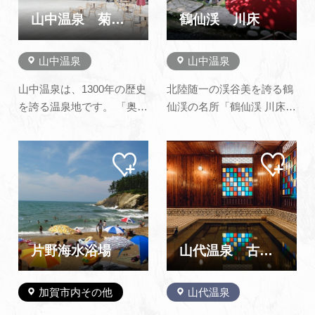
などのグループでワイワイ
葉の時期の眺めは格別で
山中温泉 菊の湯
鶴仙渓 川床
楽しく過…
す。また…
山中温泉
山中温泉
山中温泉は、1300年の歴史
北陸随一の渓谷美を誇る鶴
を誇る温泉地です。 「奥の
仙渓の名所「鶴仙渓 川床」
細道」の途上訪れた芭蕉も
渓谷の深い緑、清らかな水
いたく気に入って、「山中
の流れ、野鳥のさえず
マイ
マイ
や菊は手折らじ湯の匂い」
り…。清らかな川のせせら
ペー
ペー
（この湯につかるだけで長
ぎを耳に、春は新緑、秋は
ジに
ジに
追加
追加
生きできる）と詠んでいま
紅葉を眺めながら、ここに
す。 温泉は、さらりとした
しかない風情あるひととき
湯で、地元の方々が利用し
をお過ごしください。 さら
ているため、飾らない…
に、山中出身の和の鉄人…
片野海水浴場
山代温泉 古総湯
加賀市内その他
山代温泉