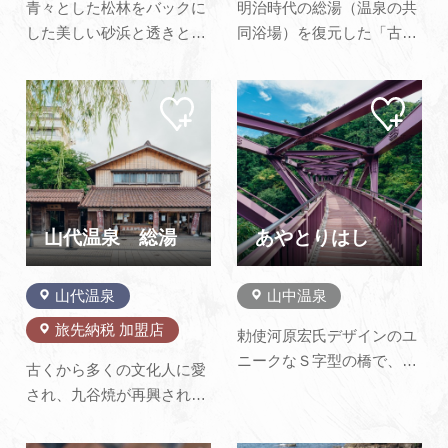
青々とした松林をバックに
明治時代の総湯（温泉の共
した美しい砂浜と透きとお
同浴場）を復元した「古総
った海が自慢の海水浴場で
湯」が山代温泉の湯の曲輪
す。 天気の良い日には、
に誕生しました。 こけら葺
マイ
マイ
延々と続く海岸線の向こう
きの屋根と二階の窓が印象
ペー
ペー
に景勝地として有名な福井
的な外観、内装には当時、
ジに
ジに
追加
追加
県の「東尋坊」の沖合いに
最先端だったステンドグラ
浮かぶ無人島「雄島」おし
スが湯船に鮮やかな光をお
まを眺めることもできま
とし、壁は拭き漆、タイル
す。 海の家が1軒あり、
にはこれまた当時のままの
山代温泉 総湯
あやとりはし
シ…
絵…
山代温泉
山中温泉
旅先納税 加盟店
勅使河原宏氏デザインのユ
ニークなＳ字型の橋で、類
古くから多くの文化人に愛
の無い形状と美しい紅紫色
され、九谷焼が再興された
のモダンさを併せ持ちま
地でもある山代温泉。 赤瓦
す。橋からの鶴仙渓の眺め
に板張りの外壁は、その歴