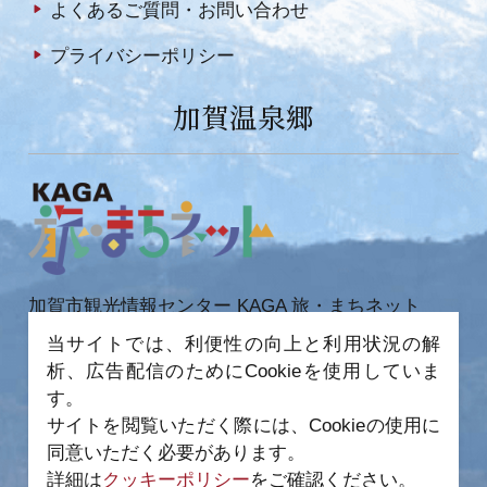
よくあるご質問・お問い合わせ
プライバシーポリシー
加賀温泉郷
加賀市観光情報センター KAGA 旅・まちネット
当サイトでは、利便性の向上と利用状況の解
〒922-0423
石川県加賀市作見町ヲ6-2 JR 加賀温泉駅内
析、広告配信のためにCookieを使用していま
TEL 0761-72-6678
FAX 0761-72-6679
す。
サイトを閲覧いただく際には、Cookieの使用に
同意いただく必要があります。
詳細は
クッキーポリシー
をご確認ください。