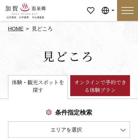
マイペ
Language
ージ
HOME
見どころ
Language
見どころ
特集
おすすめの過ごし方
見どころ
食べる
体験・観光スポットを
オンラインで予約でき
探す
る体験プラン
おみやげ
イベント
泊まる
アクセス
条件指定検索
エリアを選択
マイページ