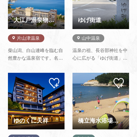
てみてビックリするかも知
しており、広場（屋外）に
れません。 砂浜の横には広
はうさぎが放し飼いされて
い…
います（約50羽）。併設さ
大江戸温泉物語 片山津温泉 ながやま
ゆげ街道
れている…
片山津温泉
山中温泉
柴山潟、白山連峰を臨む自
温泉の祖、長谷部神社を中
然豊かな温泉宿です。名
心に広がる「ゆげ街道」。
湯、片山津温泉がリーズナ
山中漆器や九谷焼などのギ
ブルに楽しめます。ライブ
ャラリー店が多く軒を連ね
マイ
マイ
キッチンもあるレストラン
ます。また、街道には
ペー
ペー
で創作バイキングをお楽し
CAFEや食事処、美味しい
ジに
ジに
追加
追加
みください。
コロッケのお店もあり、散
策が楽しめます。
ゆのくに天祥
橋立海水浴場（橋立マリンビーチ）