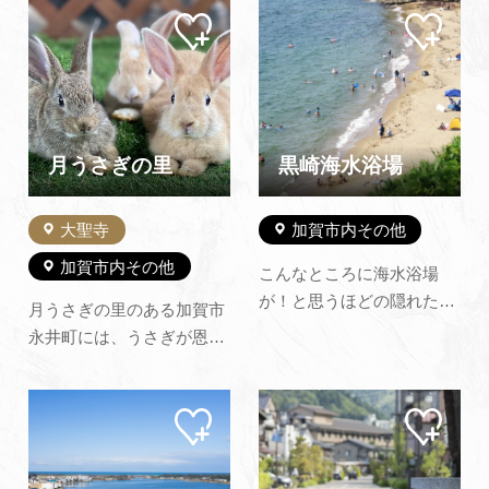
は絶景です。※2026年6月9
マイ
マイ
史のある温泉街の風景にし
ペー
ペー
日（火）～6月11日（木）
っくり溶け込んでいま
ジに
ジに
整備工事のため通行止め
追加
追加
す。 魯山人ゆかりの旧吉野
屋旅館の門をくぐると、
広々とした休憩コーナーが
あり、温泉たまごや「温玉
月うさぎの里
黒崎海水浴場
ソ…
大聖寺
加賀市内その他
加賀市内その他
こんなところに海水浴場
が！と思うほどの隠れたと
月うさぎの里のある加賀市
ころにある穴場です。 それ
永井町には、うさぎが恩返
だけにお客さんは少なく思
しに村を水害から救ったと
わずプライベートビーチ気
いう話があり、うさぎはし
分で海水浴が楽しめます。
マイ
マイ
あわせやツキを招くと親し
ペー
ペー
また、海水浴と言えば砂浜
まれています。「月うさぎ
ジに
ジに
と思っているあなたは行っ
追加
追加
の里」はうさぎをテーマと