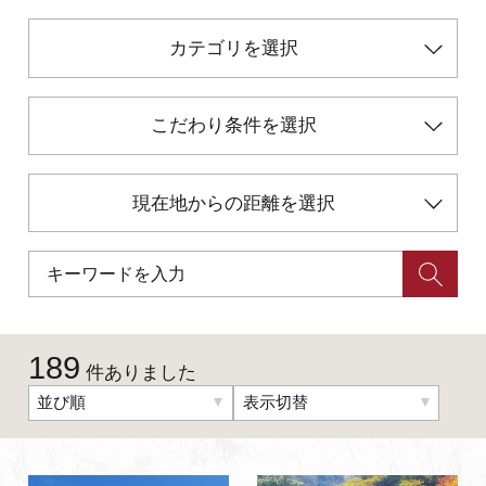
カテゴリを選択
初めての加賀温泉郷
加賀に泊まって！北陸巡り♪
こだわり条件を選択
ご当地グルメ
現在地からの距離を選択
加賀 旅先納税
FAQ
189
件ありました
お知らせ
動画を見る
並び順
表示切替
パンフレットダウンロード
写真ダウンロード