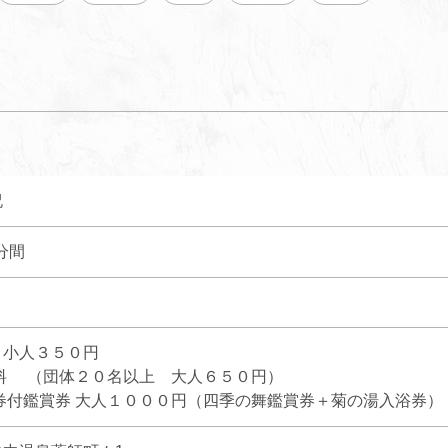
祝
0分間
、小人３５０円
無料 （団体２０名以上 大人６５０円）
券付鑑賞券 大人１０００円（四季の舞鑑賞券＋菊の湯入浴券）