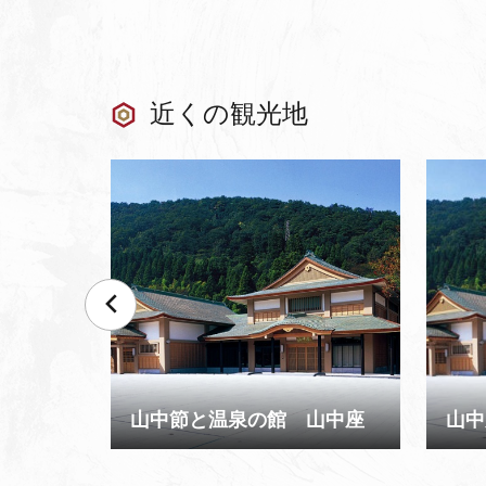
近くの観光地
山中節と温泉の館 山中座
山中