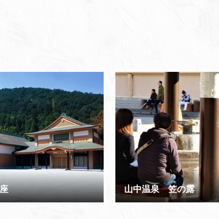
座
山中温泉 笠の露