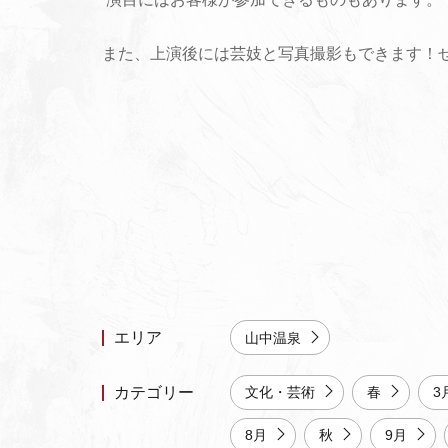
また、上演後には芸妓と写真撮影もできます！
エリア
山中温泉
カテゴリー
文化・芸術
春
3
8月
秋
9月