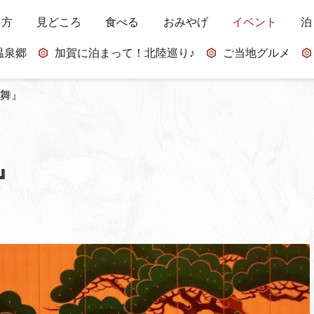
し方
見どころ
食べる
おみやげ
イベント
泊
温泉郷
加賀に泊まって！北陸巡り♪
ご当地グルメ
の舞』
』