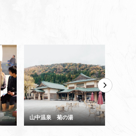
山中温泉 菊の湯
山中 