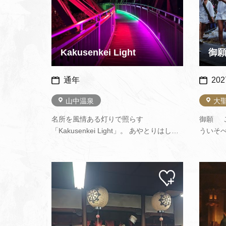
Kakusenkei Light
御
通年
202
山中温泉
大
名所を風情ある灯りで照らす
御願 
「Kakusenkei Light」。 あやとりはしと
ういそべ
桜公園内が九谷五彩をイメージした色合
す。 天
いで幻想的にライトアップされ、夜のま
国家安
ち歩きがさらに楽しめます。山中温泉の
ないよ
マイ
新しいインスタ映えスポットです！（山
のみこ
ペー
中温泉観光協会ホームページより）※
ジに
追加
日…