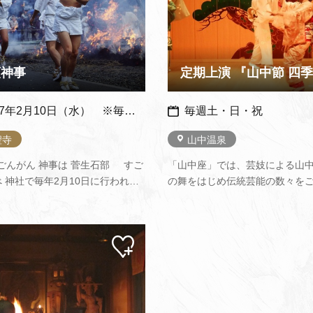
願神事
7年2月10日（水） ※毎年：同日開催
毎週土・日・祝
聖寺
山中温泉
ごんがん 神事は 菅生石部 すご
「山中座」では、芸妓による山
 神社で毎年2月10日に行われま
の舞をはじめ伝統芸能の数々を
武天皇治世の頃、677年の宝祚窮
ただけます。 演目にはお客様が
泰御立願により治世にも乱を忘れ
るものもあります。また、上演
うにと山幸彦の炎出見尊ほほでみ
妓と写真撮影もできます！ぜひ
マイ
とと、兄で海幸彦の酢…
舞と唄をご堪能下さい。
ペー
ジに
追加