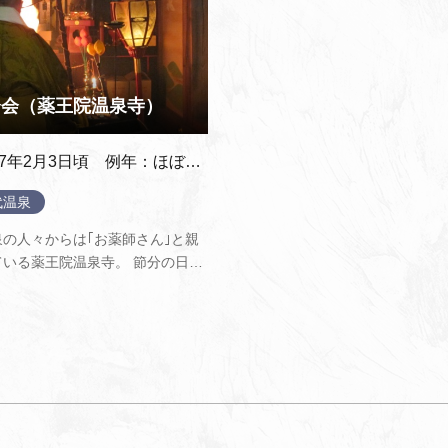
分会（薬王院温泉寺）
27年2月3日頃 例年：ほぼ同日開催
代温泉
泉の人々からは｢お薬師さん｣と親
ている薬王院温泉寺。 節分の日、
焚き、身を清め、一年の除災招福
ます。