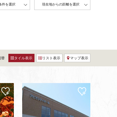
条件を選択
現在地からの距離を選択
切替
タイル表示
リスト表示
マップ表示
マイ
マイ
ペー
ペー
ジに
ジに
追加
追加