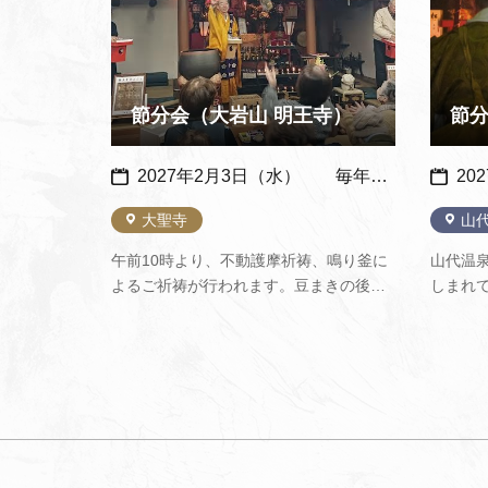
節分会（大岩山 明王寺）
節
2027年2月3日（水） 毎年：同日開催
20
大聖寺
山
午前10時より、不動護摩祈祷、鳴り釜に
山代温
よるご祈祷が行われます。豆まきの後に
しまれ
はぜんざいのふるまいがあります。
護摩を
を願い