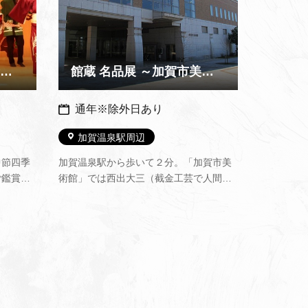
定期上演 『山中節 四季の舞』
館蔵 名品展 ～加賀市美術館～
通年※除外日あり
加賀温泉駅周辺
中節四季
加賀温泉駅から歩いて２分。「加賀市美
ご鑑賞い
術館」では西出大三（截金工芸で人間国
参加でき
宝）、山田宗美（鉄打出工芸）、佐々木
後には芸
泉景（加賀藩御抱絵師）、森本仁平（洋
艶やかな
画）、硲伊之助（洋画・陶芸）など、加
賀市ゆかりの作家作品を収蔵しており、
随時公開しています。