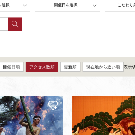
を選択
開催日を選択
こだわり
開催日順
アクセス数順
更新順
現在地から近い順
表示
マイ
ペー
ジに
追加