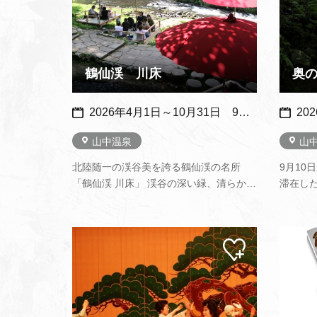
鶴仙渓 川床
2026年4月1日～10月31日 9：30～16：00 11月1日～11月30日 10：00～15：00 ※雨天及び河川の増水時は中止となります。※メンテナンス休業期間あり
20
山中温泉
山
北陸随一の渓谷美を誇る鶴仙渓の名所
9月10
「鶴仙渓 川床」 渓谷の深い緑、清らかな
滞在し
水の流れ、野鳥のさえずり…。清らかな
たおら
川のせせらぎを耳に、春は新緑、秋は紅
絶賛す
葉を眺めながら、ここにしかない風情あ
集・吟
マイ
るひとときをお過ごしください。 さら
公式サ
ペー
に、山中出身の和の鉄人…
ジに
追加