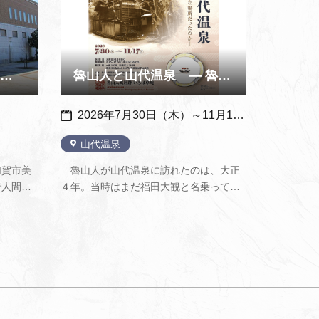
館蔵 名品展 ～加賀市美術館～
魯山人と山代温泉 ― 魯山人にとって、山代温泉とはどんな場所…
2026年7月30日（木）～11月17日（火）
山代温泉
加賀市美
魯山人が山代温泉に訪れたのは、大正
で人間国
４年。当時はまだ福田大観と名乗ってい
、佐々木
た３２歳の書家・篆刻家でした。老舗の
仁平（洋
旅館 吉野屋の離れ（現 魯山人寓居跡いろ
など、加
は草庵）に食客として招かれた若い芸術
ており、
家を、山代温泉の旦那衆は温かく迎え入
れ、多くの旅館で看板制作を依頼…