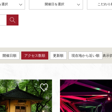
を選択
開催日を選択
こだわり
開催日順
アクセス数順
更新順
現在地から近い順
表示
マイ
ペー
ジに
追加