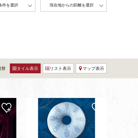
条件を選択
現在地からの距離を選択
切替
タイル表示
リスト表示
マップ表示
マイ
マイ
ペー
ペー
ジに
ジに
追加
追加