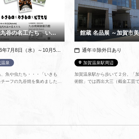
近代九谷の名工たち いきもの×やきもの×加賀九谷 ～ 九谷焼…
26年7月8日（水）～10月5日（月）
通年※除外日あり
代温泉
加賀温泉駅周辺
鳥、魚や虫たち・・・「いきも
加賀温泉駅から歩いて２分。「
モチーフの九谷焼を集めました。
術館」では西出大三（截金工芸
、遊びに来てね！（九谷焼窯跡展
宝）、山田宗美（鉄打出工芸）
式サイトより転載）
泉景（加賀藩御抱絵師）、森本
画）、硲伊之助（洋画・陶芸）
賀市ゆかりの作家作品を収蔵し
随時公開しています。