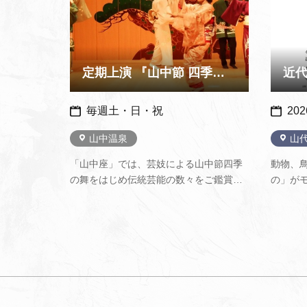
定期上演 『山中節 四季の舞』
毎週土・日・祝
20
山中温泉
山
「山中座」では、芸妓による山中節四季
動物、
の舞をはじめ伝統芸能の数々をご鑑賞い
の」が
ただけます。 演目にはお客様が参加でき
みんな
るものもあります。また、上演後には芸
示館公
妓と写真撮影もできます！ぜひ艶やかな
舞と唄をご堪能下さい。