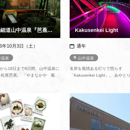
奥の細道山中温泉『芭蕉祭』全国俳句大会
Kakusenkei Light
26年10月3日（土）
通年
中温泉
山中温泉
日から18日まで8日間、山中温泉に
名所を風情ある灯りで照らす
た松尾芭蕉。 「やまなかや 菊は
「Kakusenkei Light」。 あや
じ ゆのにほい」と山中のお湯を
桜公園内が九谷五彩をイメージ
る句を残しています。※俳句募
いで幻想的にライトアップされ
行句会についてはこちら（加賀市
ち歩きがさらに楽しめます。山
マイ
イト）から
新しいインスタ映えスポットで
ペー
中温泉観光協会ホームページよ
ジに
追加
日…