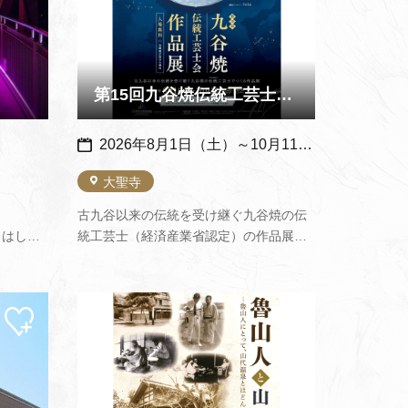
第15回九谷焼伝統工芸士会作品展 ～ 九谷焼美術館 ～
2026年8月1日（土）～10月11日（日）
大聖寺
古九谷以来の伝統を受け継ぐ九谷焼の伝
とりはしと
統工芸士（経済産業省認定）の作品展。
した色合
（企画展示室のみ無料）8月1日（土）13
、夜のま
時30分～伝統工芸士 苧野 直樹氏による
中温泉の
ギャラリートーク（広報かがより転載）
マイ
マイ
す！（山
ペー
ペー
り）※
ジに
ジに
追加
追加