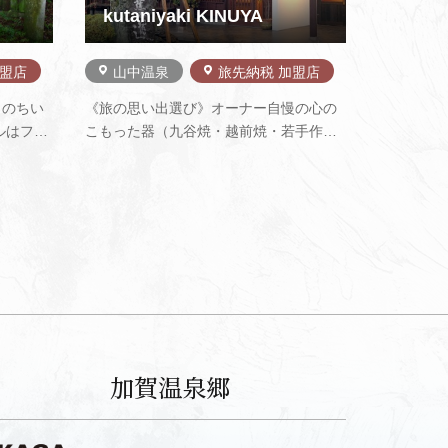
kutaniyaki KINUYA
加盟店
山中温泉
旅先納税 加盟店
りのちい
《旅の思い出選び》オーナー自慢の心の
ルはフラ
こもった器（九谷焼・越前焼・若手作
します。
家・オリジナル）から、加賀工芸小物
みくださ
（金沢金箔・山中漆器・献上加賀棒茶
生搾りジ
etc.）まで、旅の思い出に当店で、お気に
ランチ
入りのお土産を見つけて下さい。《九谷
チュ…
焼陶芸体験》 古九谷は約300年前、大
聖…
加賀温泉郷