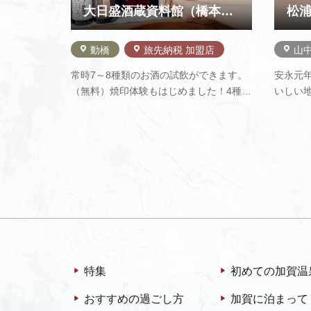
大日盛酒蔵資料館（橋本酒造）
松
動橋
旅先納税 加盟店
山
常時7～8種類のお酒の試飲ができます。
安永元年
（無料）焼印体験もはじめました！4種類
いしい
の中からお気に入りを選んで焼印を押
してい
し、MYコースターやMY桝を作りましょ
薬師山
う！⇒焼印体験（加賀酒蔵でコースタ
る名水
ー）.pdf
ます。
ソフト
特集
初めての加賀温
おすすめの過ごし方
加賀に泊まって