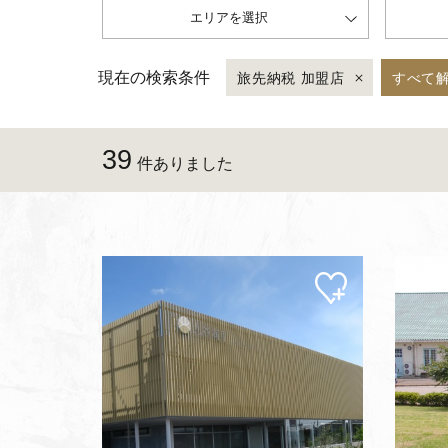
エリアを選択
現在の検索条件
旅先納税 加盟店
すべて
39
件ありました
マイ
ペー
ジに
追加