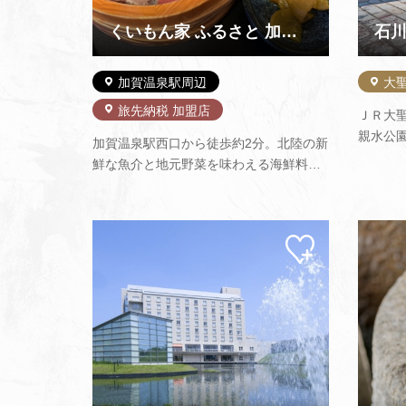
くいもん家 ふるさと 加賀店
石
加賀温泉駅周辺
大
旅先納税 加盟店
ＪＲ大
親水公
加賀温泉駅西口から徒歩約2分。北陸の新
マにし
鮮な魚介と地元野菜を味わえる海鮮料理
手、赤
店です。地元農家の稲わらで香ばしく焼
様式に
き上げる名物「ブリの加賀わら焼き丼」
た展示室
をはじめ、ふるさと丼などの海鮮丼やお
史を持
マイ
刺身定食、夜は一品料理と北陸の地酒も
ペー
お楽しみいただけます。
ジに
追加