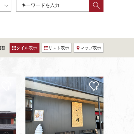
切替
タイル表示
リスト表示
マップ表示
マイ
マイ
ペー
ペー
ジに
ジに
追加
追加