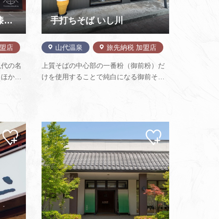
山中塗うるし座（山中漆器伝統産業会館）
手打ちそば いし川
加盟店
山代温泉
旅先納税 加盟店
現代の名
上質そばの中心部の一番粉（御前粉）だ
るほか、
けを使用することで純白になる御前そ
道具ま
ば、打ちたてにこだわり、麺がなくなれ
で販売し
ば閉店。 上杉秘伝のかえしを使い上品な
漆器産業
つゆにつけていただくそばは絶品です。
房見学と
独特の甘味とのどごしの良さを味わって
見てください。店舗入口には…
マイ
マイ
ペー
ペー
ジに
ジに
追加
追加