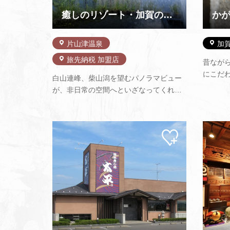
癒しのリゾート・加賀の幸 ホテルアローレ
か
片山津温泉
加
旅先納税 加盟店
昔なが
にこだ
白山連峰、柴山潟を望むパノラマビュー
りん』
が、非日常の空間へといざなってくれる
カポー
ホテルアローレ。約1万坪の庭園、池のほ
使用。
とりに佇むチャペル、客室からの眺望と
直送低
ゆとりの空間、屋内プールなど充実した
フルー
マイ
アクティビティ施設やエステサロン。旬
ペー
の食材をふんだんに使用したアロ…
ジに
追加