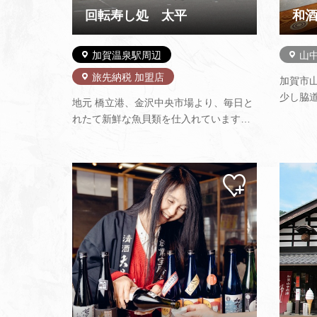
回転寿し処 太平
和酒
加賀温泉駅周辺
山
旅先納税 加盟店
加賀市
少し脇
地元 橋立港、金沢中央市場より、毎日と
本酒をメ
れたて新鮮な魚貝類を仕入れています。
ありま
食べてよし、飲んでよしのくつろげる座
に常時約
敷も用意しております。 寿しは1皿120円
とすぐ
より提供しており、四季折々の北陸なら
「日本
マイ
ではの魚貝類をと、いつも心がけていま
ペー
す。 又、おつまみのサイドメニ…
ジに
追加