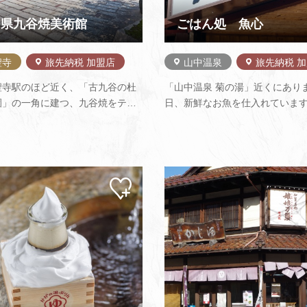
川県九谷焼美術館
ごはん処 魚心
聖寺
旅先納税 加盟店
山中温泉
旅先納税 
聖寺駅のほど近く、「古九谷の杜
「山中温泉 菊の湯」近くにあり
園」の一角に建つ、九谷焼をテー
日、新鮮なお魚を仕入れていま
た美術館です。青手、色絵五彩
身や釜飯が人気で、観光客や地
絵金襴手と呼ばれる上絵付けの三
喜ばれています
あわせて、それぞれ趣向を凝らし
に作品を並べ、360年以上の歴
つ九谷焼の魅力を紹介していま…
マイ
ペー
ジに
追加