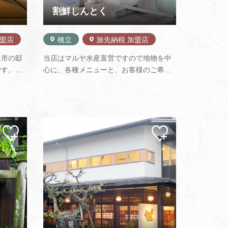
割鮮しんとく
加盟店
橋立
旅先納税 加盟店
沢市の邸
当店はマルヤ水産直営ですので地物を中
です。明
心に、各種メニューと、お客様のご希望
最高級の
の素材を使った浜料理をお出ししていま
す。成巽
す。 素材は棟続きの魚屋店頭にて、御客
家邸宅書
様自身の目でお選び頂き、お好みの量を
造として
お好みの調理法でお楽しみ頂けます。 新
術品…
鮮な地物素材ということで、基本…
マイ
マイ
ペー
ペー
ジに
ジに
追加
追加