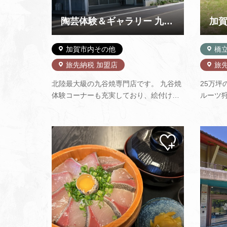
陶芸体験＆ギャラリー 九谷満月
加
加賀市内その他
橋
旅先納税 加盟店
旅
北陸最大級の九谷焼専門店です。 九谷焼
25万
体験コーナーも充実しており、絵付けや
ルーツ
ろくろの体験が楽しめます。 絵付体験・
す。イ
ろくろ体験では、スタッフが親切丁寧に
旬のフ
指導してくれるので初めての方でも安心
題です
マイ
です。「ギャラリー五彩」では、ここで
ューも
ペー
しか見られない人間国宝の…
ルフ1
ジに
追加