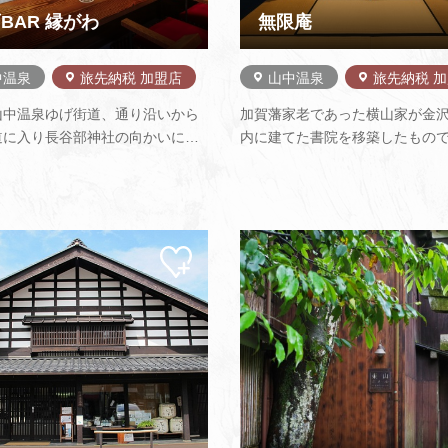
BAR 縁がわ
無限庵
中温泉
旅先納税 加盟店
山中温泉
旅先納税 
山中温泉ゆげ街道、通り沿いから
加賀藩家老であった横山家が金
道に入り長谷部神社の向かいに日
内に建てた書院を移築したもの
インに揃えた[和酒BAR縁がわ]が
治末期の木造技術の枠を傾けた
す。県内で醸された日本酒を中心
普請であったと伝えられていま
30銘柄ございます。客席は8席
閣（重文・金沢）に見られる武
に満席になってしまうお店です。
院の伝統を継承する近代の書院
酒はこの世の興をそふるわざ…
貴重な遺構で、また数々の古美
マイ
ペー
ジに
追加