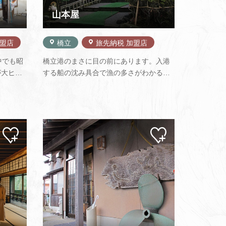
山本屋
加盟店
橋立
旅先納税 加盟店
中でも昭
橋立港のまさに目の前にあります。入港
が大ヒッ
する船の沈み具合で漁の多さがわかると
代表され
いう女将が切り盛りする店です。昔、今
育まれた
の橋立港の辺りが、まだ海水浴場だった
小豆で作
頃、漁師が営む新鮮魚介の浜茶屋を営ん
。娘娘
でいたといいますから、まさしく、山本
で娘さ…
屋は橋立の料亭の草分け的存在です…
マイ
マイ
ペー
ペー
ジに
ジに
追加
追加