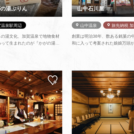
がの湯ぷりん
山中石川屋
賀温泉駅周辺
山中温泉
旅先納税 
らの湯文化、加賀温泉で地物食材
創業は明治38年、数ある銘菓の
わって生まれたのが『かがの湯ぷ
和に入って考案された娘娘万頭
です。卵は加賀市の養鶏場(ヒラオ
トしました。山中節と鶴仙渓に
トリーさん)から直送の新鮮な卵を
る風光明媚な山中温泉の自然に
 牛乳は加賀市の平松牧場さんから
美味しい水と厳選された北海道
温殺菌牛乳を使っています。 加賀
られた餡が自慢の娘娘万頭です
ツランドさんの紅ほっぺ…
（にゃあにゃあ）とは加賀言葉
マイ
ペー
ジに
追加