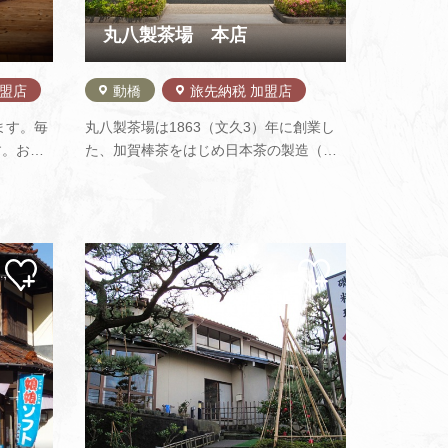
丸八製茶場 本店
加盟店
動橋
旅先納税 加盟店
ます。毎
丸八製茶場は1863（文久3）年に創業し
す。お刺
た、加賀棒茶をはじめ日本茶の製造（焙
元の方に
じ）・販売を行っている会社です。
1983（昭和58）年の全国植樹祭の際、昭
和天皇に献上したことからうまれた「献
上加賀棒茶」は一番摘みの良質な茎を浅
く焙じており、芳ばしい香りとすっき
マイ
マイ
ペー
ペー
り…
ジに
ジに
追加
追加