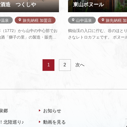
浦酒造 つくしや
東山ボヌール
中温泉
旅先納税 加盟店
山中温泉
旅先納税 
（1772）から山中の中心部でお
鶴仙渓の入口に佇む、谷のほと
地酒「獅子の里」の製造・販売を
さなレトロカフェです。 ボヌー
る酒蔵です。山中温泉を一望する
ンス語で「幸せの時間」を意味
麓にある医王寺の境内から湧き出
静かに流れる森の時間をお楽し
「薬水」を仕込み水に使用してい
い。 メニューは、森のケーキや
大吟醸酒の香りを封じ込んだ酒粕
ュース、しあわせビールなど。
1
2
次へ
クリームは自家製で自慢商品…
は、スキレットで頂くビーフシ
泉郷
お知らせ
！北陸巡り♪
動画を見る