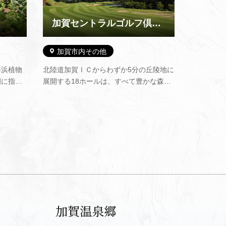
加賀セントラルゴルフ倶楽部
加賀市内その他
海浜植物
北陸道加賀ＩＣからわずか5分の丘陵地に
園に指定
展開する18ホールは、すべて豊かな森で
渡る砂丘
セパレートされ、北陸No.１を誇るグリー
幅は、広
ンコンディションが、訪れるゴルファー
ら60ｍ
に満足感を与える珠玉の18ホールです。
物帯で
また、倶楽部ハウス内には天然温泉を完
われ、…
備。プレー後にゆったりと浸かれ…
加賀温泉郷