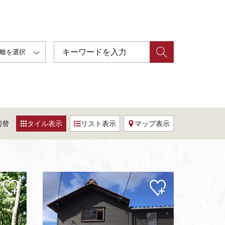
離を選択
切替
タイル表示
リスト表示
マップ表示
マイ
マイ
ペー
ペー
ジに
ジに
追加
追加