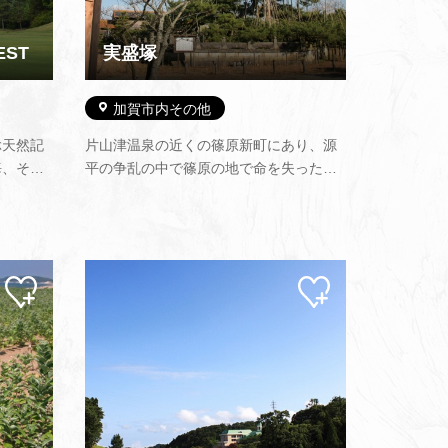
ST
実盛塚
加賀市内その他
ぶ天然記
片山津温泉の近くの篠原新町にあり、源
海、そし
平の争乱の中で篠原の地で命を失った斎
然の景
藤実盛を供養するために実盛の亡骸を葬
、あすな
ったところと伝えられている場所です。
ちの36
今では老松が生い茂り、まわりには垣根
り電磁誘
をめぐらして、いかにも実盛の奥津城に
ゴル…
ふさわしい景観を呈しています。
マイ
マイ
ペー
ペー
ジに
ジに
追加
追加