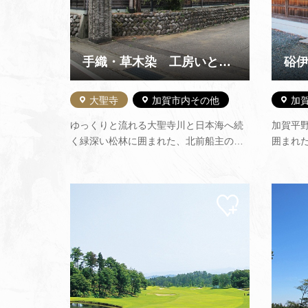
手織・草木染 工房いとあそび
硲
大聖寺
加賀市内その他
加
ゆっくりと流れる大聖寺川と日本海へ続
加賀平
く緑深い松林に囲まれた、北前船主の里
囲まれ
「瀬越」。 今なお豊かな自然の残るこの
舞い、
場所でその恵みを存分に受けながら、は
天然の
るか昔から続けられてきた手の技と、素
伊之助（
マイ
材にこだわった布づくりをしていま
京で生
ペー
す。 ショップでは工房で制…
品。 第
ジに
追加