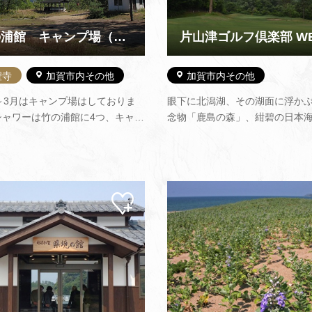
竹の浦館 キャンプ場（閉鎖）
片山津ゴルフ倶楽部 WE
聖寺
加賀市内その他
加賀市内その他
～3月はキャンプ場はしておりま
眼下に北潟湖、その湖面に浮か
シャワーは竹の浦館に4つ、キャン
念物「鹿島の森」、紺碧の日本
イヤー場1つ、炊事場、トイレあ
て背後には霊峰「白山」。 大自
なお天気で雨になったりしたら避
観、地形をそのまま取り入れた
竹の浦館。キャンプ場ご利用の際
ろ、くろゆり、いぬわし、だいに
ご予約（竹の浦館 0761-73-
ホールズのコースです。 5人乗
まで）下さい。※2025年3月31日
導カートを導入しており、高齢
マイ
ペー
ジに
追加