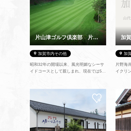
片山津ゴルフ倶楽部 片山津ゴルフ場
加賀市内その他
加
昭和32年の開場以来、風光明媚なシーサ
片野海
イドコースとして親しまれ、現在では54
イクリ
ホールズと日本海側最大のゴルフ場とな
園内に
りました。3つのコースがそれぞれの持ち
海浜植
味と特徴を生かしたゴルフ場です。
て、ハ
マイ
ゴウな
ペー
また、
ジに
追加