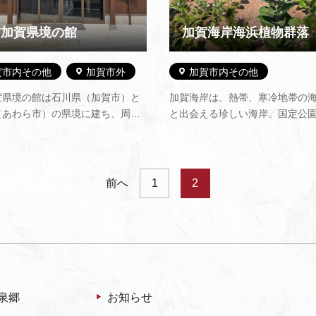
前加賀県境の館
加賀海岸海浜植物群落
賀市内その他
加賀市外
加賀市内その他
賀県境の館は石川県（加賀市）と
加賀海岸は、熱帯、寒冷地帯の
（あわら市）の県境に建ち、周辺
と出会える珍しい海岸。国定公
拠点としてご利用いただいており
される塩屋海岸から片野海岸に
玄関を入ると県境が一目で分かる
地は、延々4.2ｋｍに及びます。
ンで、目の前には国指定天然記念
いところで170ｍ以上あり、海か
島の森と、北潟湖の景色が広がり
は小動物や昆虫が生息し、無植
前へ
1
2
館内では観光情報を提供する…
す。日本海の風と波しぶきに洗
泉郷
お知らせ