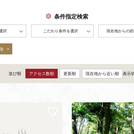
条件指定検索
選択
こだわり条件を選択
現在地からの距
除
並び順
アクセス数順
更新順
現在地から近い順
表示
マイ
ペー
ジに
追加