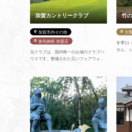
加賀カントリークラブ
加賀市内その他
大
旅先納税 加盟店
冬季11
せん。
当クラブは、国内唯一のお城のクラブハ
プファ
ウスです。整備された広いフェアウェイ
り。急
で思いっきりゴルフをお楽しみくださ
難所は
い。また、天然温泉も当クラブの自慢で
は事前に
すのでぜひご堪能くださいませ。 皆様の
8812
マイ
お越しを心よりお待ちしております。
ペー
を…
ジに
追加