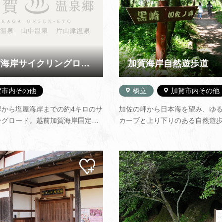
加賀海岸サイクリングロード
加賀海岸自然遊歩道
賀市内その他
橋立
加賀市内その他
岸から塩屋海岸までの約4キロのサ
加佐の岬から日本海を望み、ゆ
ングロード。越前加賀海岸国定公
カーブと上り下りのある自然遊歩
ある自然休養林の中にあります。
キロ、黒崎海岸を経て、片野海
物群落があり、初夏から秋にかけ
いています。海岸沿いには悲話
マボウフウ、ハマヒルガオ、ハマ
「お夏のがん洞」、黒崎海岸「
マイ
どの自生を見ることができます。
（はちまんば）」などの史跡も
ペー
塩屋海岸の大聖寺河口には…
す。千変万化の美しい自然のま
ジに
追加