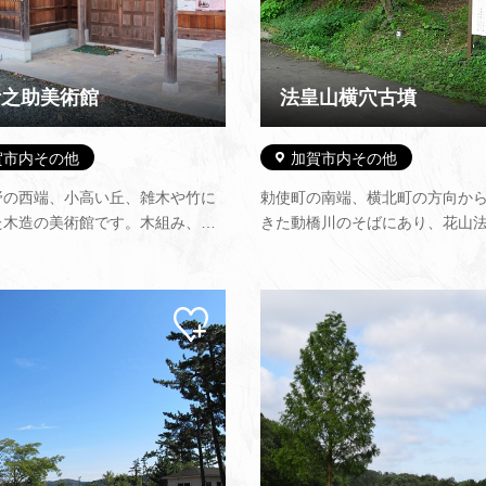
伊之助美術館
法皇山横穴古墳
賀市内その他
加賀市内その他
野の西端、小高い丘、雑木や竹に
勅使町の南端、横北町の方向か
た木造の美術館です。木組み、木
きた動橋川のそばにあり、花山
土壁白漆喰い仕上げ。木製建具、
かりの地と伝えられています。 
石材によって造られています。硲
自体は、6世紀後半から7世紀末
はざま いのすけ）は1895年に東
たものです。この山は凝岩石質
マイ
まれ、17歳でヒューザン会に出
あり、横穴はこの自然の石質を
ペー
1回、第5回で二科賞を受け、…
用して造られ、総数は80基に…
ジに
追加