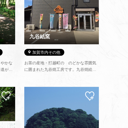
九谷結窯
加賀市内その他
るやかな
お茶の産地・打越町の のどかな雰囲気
道が約4
に囲まれた九谷焼工房です。九谷焼絵付
岸へと続
け、オリジナルの商品作りを通して暮ら
を秘めた
しの中に喜びをお届けします。新素材の
八幡浜
九谷焼も開発し、石川県の伝統工芸品の
マイ
マイ
ありま
九谷焼を中心に展示・販売もしていま
ペー
ペー
まの砂…
す。2025年新商品！【凍るうつわ】ht…
ジに
ジに
追加
追加