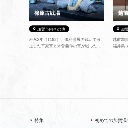
篠原古戦場
越
加賀市内その他
加
寿永2年（1183）、倶利伽羅の戦いで敗
越前加
走した平家軍と木曽義仲の軍が戦った源
福井県
平の古戦場です。 平家の軍は義仲の率い
観光の
る荒武者に追撃されて、篠原の地で体勢
ます。
を立て直そうとしました。 この戦いに、
デザイ
斎藤実盛が馬を立て直して手塚太郎光盛
物の鹿
の呼びかけに応じて切りあい…
ます。
特集
初めての加賀温