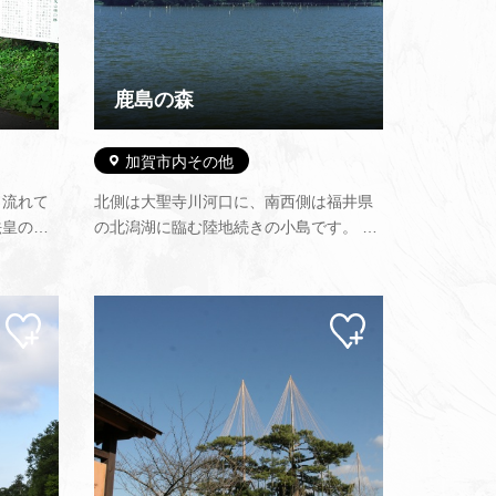
鹿島の森
加賀市内その他
ら流れて
北側は大聖寺川河口に、南西側は福井県
法皇のゆ
の北潟湖に臨む陸地続きの小島です。 標
横穴古墳
高30m、周囲600mで総面積は約３ha。
に築かれ
南北に長く円阜状をなしたほぼ楕円形の
の山地で
樹叢です。 古くは天台宗の霊場として、
マイ
マイ
うまく利
また江戸時代は大聖寺初代藩主前田利治
ペー
ペー
が萬宝院と称する法華宗の道場…
ジに
ジに
追加
追加