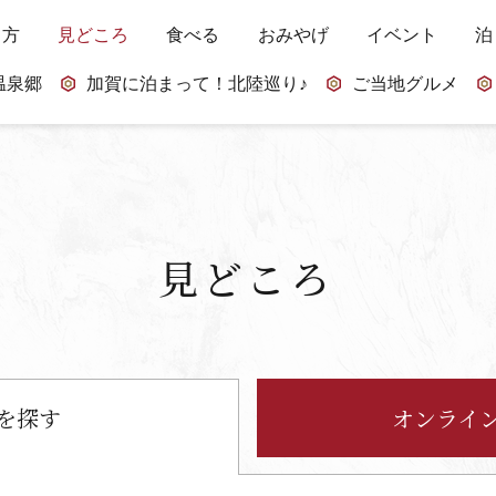
し方
見どころ
食べる
おみやげ
イベント
泊
温泉郷
加賀に泊まって！北陸巡り♪
ご当地グルメ
見どころ
を探す
オンライ