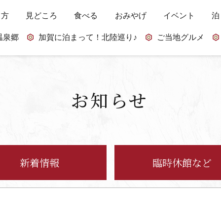
し方
見どころ
食べる
おみやげ
イベント
泊
温泉郷
加賀に泊まって！北陸巡り♪
ご当地グルメ
お知らせ
新着情報
臨時休館
など