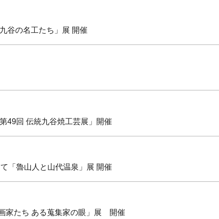
近代九谷の名工たち」展 開催
て「第49回 伝統九谷焼工芸展」開催
草庵にて「魯山人と山代温泉」展 開催
異才の画家たち ある蒐集家の眼」展 開催