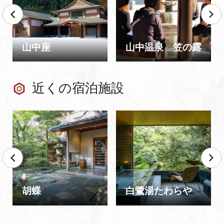
山中座
山中温泉 笠の露
近くの宿泊施設
胡蝶
白鷺湯たわらや