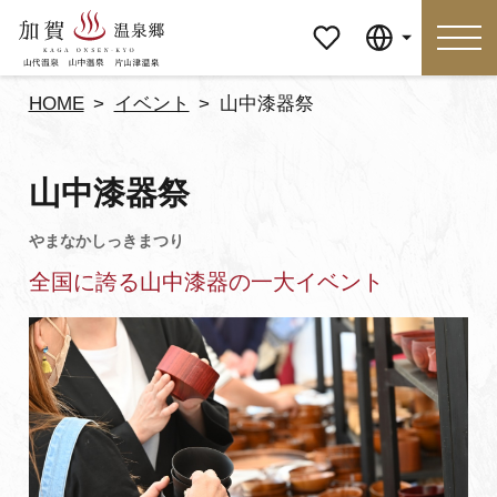
マイペ
Language
ージ
HOME
イベント
山中漆器祭
Language
山中漆器祭
特集
おすすめの過ごし方
全国に誇る山中漆器の一大イベント
見どころ
食べる
おみやげ
イベント
泊まる
アクセス
マイページ