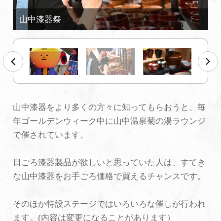
初めての加賀温泉郷
加賀に泊まって！北陸巡り♪
ご当地グルメ
山中漆器をより多くの方々に知ってもらおうと、毎
加賀 旅先納税
年ゴールデンウィーク中に山中温泉菊の湯ラウンジ
で催されています。
FAQ
日ごろ漆器製品が欲しいと思っていた人は、すてき
な山中漆器をお手ごろ価格で買えるチャンスです。
お知らせ
動画を見る
パンフレットダウンロード
そのほか特設ステージではいろいろな催しが行われ
ます。(内容は変更になることがあります）
写真ダウンロード