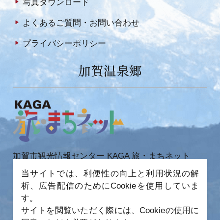
写真ダウンロード
よくあるご質問・お問い合わせ
プライバシーポリシー
加賀温泉郷
加賀市観光情報センター KAGA 旅・まちネット
〒922-0423
当サイトでは、利便性の向上と利用状況の解
石川県加賀市作見町ヲ6-2 JR 加賀温泉駅内
析、広告配信のためにCookieを使用していま
TEL 0761-72-6678
FAX 0761-72-6679
す。
サイトを閲覧いただく際には、Cookieの使用に