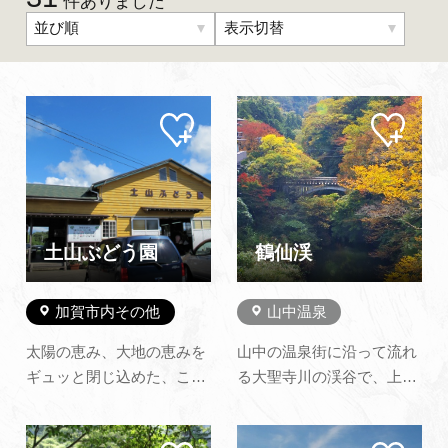
件ありました
並び順
表示切替
よくあるご質問・お問い合わせ
プライバシーポリシー
マイ
マイ
ペー
ペー
ジに
ジに
追加
追加
土山ぶどう園
鶴仙渓
加賀市内その他
山中温泉
太陽の恵み、大地の恵みを
山中の温泉街に沿って流れ
ギュッと閉じ込めた、こだ
る大聖寺川の渓谷で、上流
わりのぶどうです。直売は
のこおろぎ橋から黒谷橋ま
もちろん、ぶどう狩り、各
での約1.3ｋｍの区間をいい