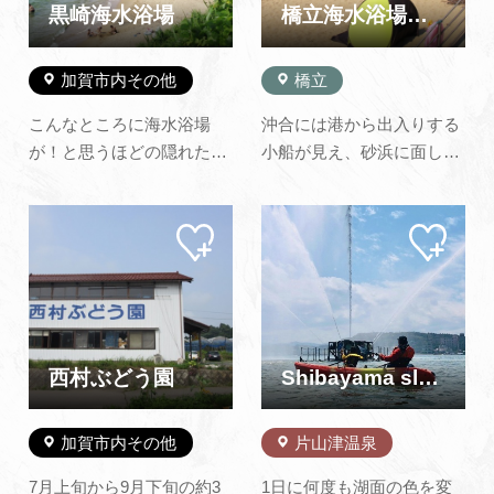
に、山中出身の和の鉄人…
す。 海の家が1軒あり、
黒崎海水浴場
橋立海水浴場（橋立マリンビーチ）
シ…
加賀市内その他
橋立
こんなところに海水浴場
沖合には港から出入りする
が！と思うほどの隠れたと
小船が見え、砂浜に面した
ころにある穴場です。 それ
尼御前岬の眺めも格別なも
だけにお客さんは少なく思
のがあります。 水産会社が
マイ
マイ
わずプライベートビーチ気
経営する海の家では、獲れ
ペー
ペー
分で海水浴が楽しめます。
たての新鮮な海鮮も食べる
ジに
ジに
追加
追加
また、海水浴と言えば砂浜
ことができます。※海の
と思っているあなたは行っ
家、飲食物持ち込み禁止 ※
てみてビックリするかも知
水上スキーやジェットスキ
れません。 砂浜の横には広
ーなどのマリンスポーツ
西村ぶどう園
Shibayama slow
い…
は…
加賀市内その他
片山津温泉
7月上旬から9月下旬の約3
1日に何度も湖面の色を変