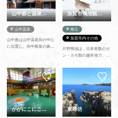
沢、福井や富山など、北陸
野外音楽堂、彫刻の森など
観光の拠点としてもご利用
の施設があり、市民の憩い
山中節と温泉の館 山中座
加賀市鴨池観察館
できます。
の場…
山中温泉
橋立
加賀市内その他
山中座は山中温泉街の中心
に位置し、街中散策の拠点
片野鴨池は、日本有数のガ
としてご利用いただいてお
ン・カモ類の越冬地で、約
ります。 一番の特徴として
10haのラムサール条約登録
は、館内の内装がのべ
湿地です。 冬季には数千羽
1,500名からなる山中漆器
マイ
マイ
の水鳥が集まり、夏季には
ペー
ペー
職人によって造られた施設
多くの小鳥たちが周辺の林
ジに
ジに
というところです。 開湯
追加
追加
で子育てをします。 11月か
1,300年の歴史を誇る山中
ら2月にかけてが水鳥たち
温泉の総湯”菊の湯&rdqu…
の最盛期。目の前で野生の
暮らしを観察できます…
かがにこにこパーク
東尋坊