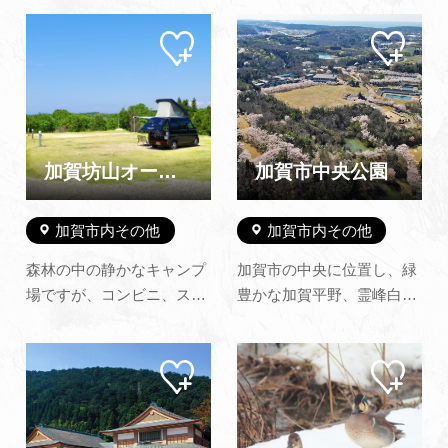
す。イチゴ、ブドウ、リン
園内の拠点施設「あいうえ
マイ
マイ
ゴなどその他旬のフルーツ
お学舎」では、無料休憩所
ペー
ペー
がその場でもぎとり食べ放
ジに
ジに
「もりのテラス」でカフェ
追加
追加
題です。ボリュームたっぷ
や地元産品の販売、２…
りのバーベキューも好評で
す。お腹ごなしにパークゴ
ルフ18ホールのプレイもご
加賀坊山オートキャンプ場
加賀市中央公園
利用できま…
加賀市内その他
加賀市内その他
森林の中の静かなキャンプ
加賀市の中央に位置し、緑
場ですが、コンビニ、スー
豊かな加賀平野、霊峰白山
パー、ホームセンターへは
を一望できる地にありま
5分圏内、片山津温泉、山
す。 施設は、レクリエーシ
マイ
マイ
代温泉までは15分圏内とア
ョンゾーン、歴史民族ゾー
ペー
ペー
クセスがとても便利。大型
ン、運動ゾーンの三つに分
ジに
ジに
追加
追加
テントも設営OKの広々と
かれおり、レクリエーショ
したサイトです。能登や金
ンゾーンには、芝生広場、