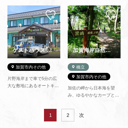
イト等(有料)があり、ご利
内テニスコート、屋外グラ
マイ
マイ
用になれます。清流には、
ウンド）があります。スポ
ペー
ペー
イワナ、ヤマメなどの川魚
ーツで汗を流したあとは、
ジに
ジに
追加
追加
が、森の中には、カモシ
ゆったりと湯につかった
カ、たぬき、リスなどの野
り、サウナでもう一度汗を
生動物の姿を見受けられま
かくもよし。 高齢者や障が
す。緑の文明学会公募の
い者に配慮したバリアフリ
ゲストハウス 片野の森 オートキャンプ場
加賀海岸自然遊歩道
「森林浴の森…
ーな健康…
加賀市内その他
橋立
加賀市内その他
片野海岸まで車で5分の広
大な敷地にあるオートキャ
加佐の岬から日本海を望
ンプ場です。 また、敷地内
み、ゆるやかなカーブと上
にはゲストハウスが併設さ
り下りのある自然遊歩道が
れています。
約4キロ、黒崎海岸を経
1
2
次
て、片野海岸へと続いてい
ます。海岸沿いには悲話を