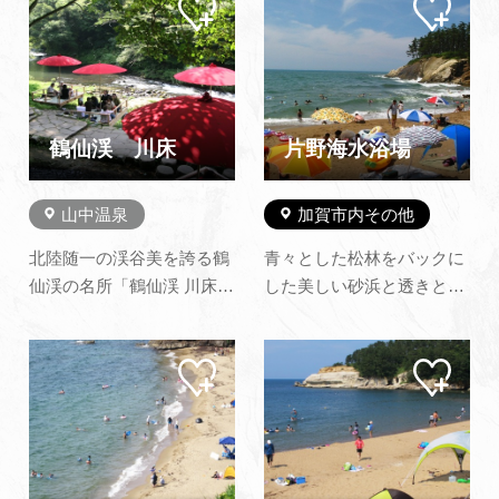
マイ
マイ
地発送も承ります。また、
ます。渓谷沿いには遊歩道
ペー
ペー
当園には、全天候型のバー
が整備されています。 Ｓ字
ジに
ジに
追加
追加
ベキューハウスが併設して
型の斬新なデザインのあや
あります。 最大収容人数は
とりはし、総檜造りのこお
144人で、御家族、御友人
ろぎ橋めぐりも楽しく、紅
などのグループでワイワイ
葉の時期の眺めは格別で
鶴仙渓 川床
片野海水浴場
楽しく過…
す。また…
山中温泉
加賀市内その他
北陸随一の渓谷美を誇る鶴
青々とした松林をバックに
仙渓の名所「鶴仙渓 川床」
した美しい砂浜と透きとお
渓谷の深い緑、清らかな水
った海が自慢の海水浴場で
の流れ、野鳥のさえず
す。 天気の良い日には、
マイ
マイ
り…。清らかな川のせせら
延々と続く海岸線の向こう
ペー
ペー
ぎを耳に、春は新緑、秋は
に景勝地として有名な福井
ジに
ジに
追加
追加
紅葉を眺めながら、ここに
県の「東尋坊」の沖合いに
しかない風情あるひととき
浮かぶ無人島「雄島」おし
をお過ごしください。 さら
まを眺めることもできま