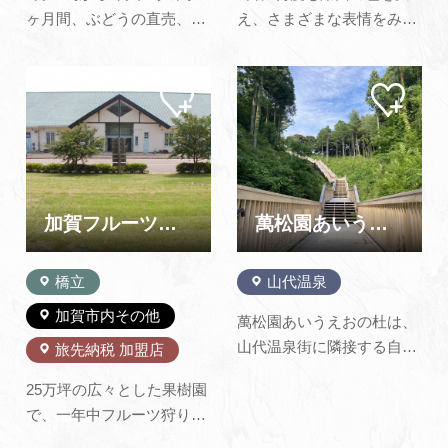
ヶ月間、ぶどうの直売、及
え、さまざまな表情をみせ
びぶどう狩りをしていま
る片山津。温泉のシンボ
す。※注デラウエアをはじ
ル・柴山潟で、インストラ
マイ
マイ
め、旬のぶどうを15種類以
クターの指導のもと、ゆっ
ペー
ペー
上栽培しております。 それ
たりとした時間の中で初心
ジに
ジに
追加
追加
ぞれのぶどうに味わいがあ
者の方でも安心、安全にカ
ります。ご家族又はお友達
ヤック、サップ体験をお楽
とご一緒にお好みの味を見
しみいただけます。霊峰白
つけにご来園下さい。
山を望む片山津の絶景を特
加賀フルーツランド
萬松園あいうえおの杜
※2026年度ぶどう…
等席で味わ…
橋立
山代温泉
加賀市内その他
萬松園あいうえおの杜は、
山代温泉街に隣接する自然
旅先納税 加盟店
豊かな里山“萬松園”におい
25万坪の広々とした果樹園
て、五十音図の創始者とい
で、一年中フルーツ狩りと
われる明覚上人などの地域
バーベキューが楽しめま
資源を活用した公園です。