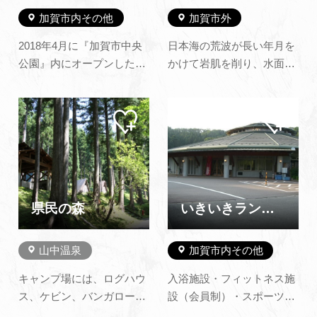
加賀市内その他
加賀市外
2018年4月に『加賀市中央
日本海の荒波が長い年月を
公園』内にオープンした加
かけて岩肌を削り、水面か
賀市内初の児童遊具施設。
ら高さ25メートルにも及ぶ
加賀市以外に在住の方もご
断崖を作り上げた奇勝で
マイ
マイ
利用可能です。（有料） 日
す。五角形や六角形の柱状
ペー
ペー
本海側最大級の大型ネット
節理の巨大な岩柱がそそり
ジに
ジに
追加
追加
遊具、ボルダリングやテン
立ち、地質学的にも貴重で
トすべり台など、他にもた
国の天然記念物に指定され
くさんの遊具を取りそろえ
ています。また、30分で巡
ています。施設には、遊具
る観光遊覧船からは、ライ
県民の森
いきいきランドかが エイムＢＳ
エリアの…
オン岩、ろ…
山中温泉
加賀市内その他
キャンプ場には、ログハウ
入浴施設・フィットネス施
ス、ケビン、バンガロー、
設（会員制）・スポーツ施
バーベキュー舎、テントサ
設（グランドゴルフ場、屋