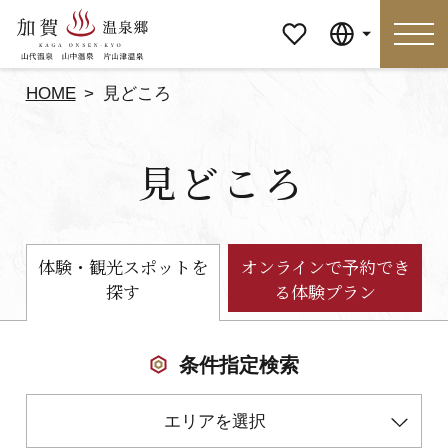
マイペ
Language
ージ
HOME
見どころ
Language
見どころ
特集
おすすめの過ごし方
見どころ
食べる
体験・観光スポットを
オンラインで予約でき
探す
る体験プラン
おみやげ
イベント
泊まる
アクセス
条件指定検索
エリアを選択
マイページ