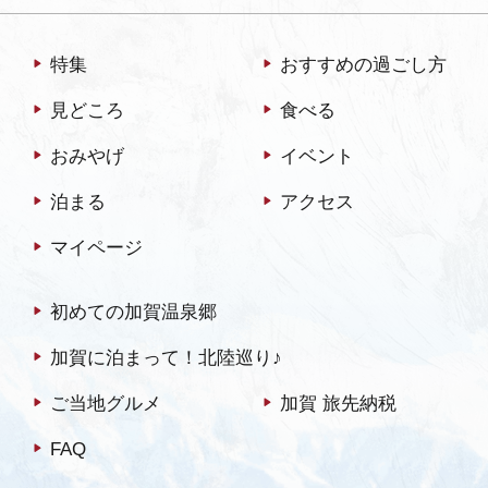
秘めた「お夏のがん洞」、
黒崎海岸「八幡浜（はちま
特集
おすすめの過ごし方
んば）」などの史跡もあり
ます。千変万化の美しい自
見どころ
食べる
然のままの砂…
おみやげ
イベント
泊まる
アクセス
マイページ
初めての加賀温泉郷
加賀に泊まって！北陸巡り♪
ご当地グルメ
加賀 旅先納税
FAQ