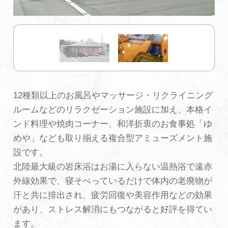
初めての加賀温泉郷
加賀に泊まって！北陸巡り♪
ご当地グルメ
12種類以上のお風呂やマッサージ・リクライニング
ルームなどのリラクゼーション施設に加え、本格イ
加賀 旅先納税
ンド料理や焼肉コーナー、和洋折衷のお食事処「ゆ
めや」なども取り揃える複合型アミューズメント施
FAQ
設です。
北陸最大級の岩床浴はお湯に入らない温熱浴で遠赤
外線効果で、寝そべっているだけで体内の老廃物が
お知らせ
動画を見る
汗と共に排出され、疲労回復や美容作用などの効果
パンフレットダウンロード
があり、ストレス解消にもつながると好評を得てい
ます。
写真ダウンロード