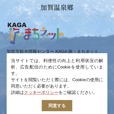
加賀温泉郷
加賀市観光情報センター KAGA 旅・まちネット
〒922-0423
当サイトでは、利便性の向上と利用状況の解
石川県加賀市作見町ヲ6-2 JR 加賀温泉駅内
析、広告配信のためにCookieを使用していま
TEL 0761-72-6678
FAX 0761-72-6679
す。
サイトを閲覧いただく際には、Cookieの使用に
同意いただく必要があります。
詳細は
クッキーポリシー
をご確認ください。
−
© 2022-2026 加賀市観光情報センター All Rights
同意する
Reserved.