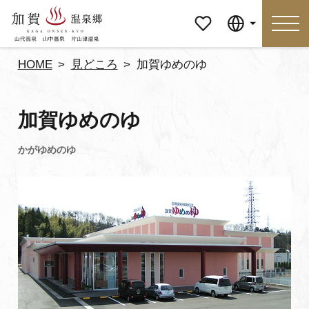
マイペ
Language
ージ
HOME
見どころ
加賀ゆめのゆ
Language
加賀ゆめのゆ
特集
おすすめの過ごし方
見どころ
食べる
おみやげ
イベント
泊まる
アクセス
マイページ