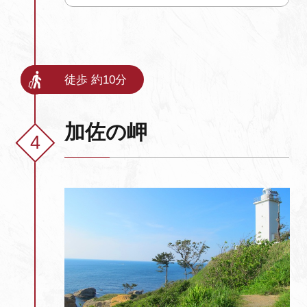
徒歩 約10分
加佐の岬