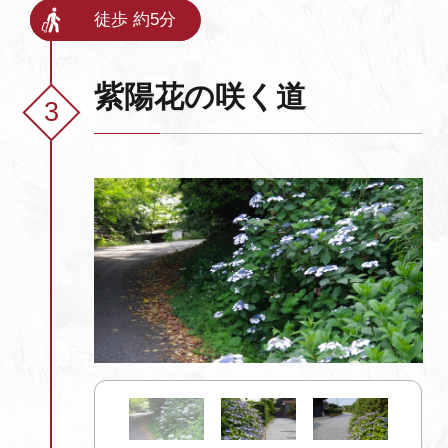
徒歩 約5分
紫陽花の咲く道