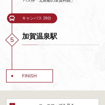
バス停「北前船の里資料館」
キャンバス 29分
加賀温泉駅
FINISH