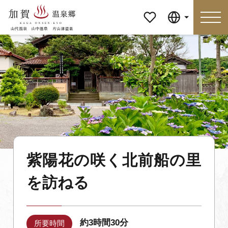
マイペ
Language
ージ
Language
特集
おすすめの過ごし方
見どころ
食べる
紫陽花の咲く北前船の里
おみやげ
イベント
を訪ねる
泊まる
アクセス
マイページ
約3時間30分
所要時間