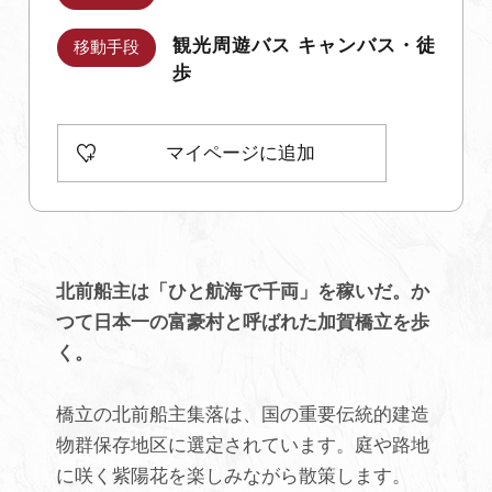
観光周遊バス キャンバス・徒
移動手段
初めての加賀温泉郷
歩
加賀に泊まって！北陸巡り♪
マイページに追加
ご当地グルメ
加賀 旅先納税
北前船主は「ひと航海で千両」を稼いだ。か
つて日本一の富豪村と呼ばれた加賀橋立を歩
FAQ
く。
お知らせ
動画を見る
橋立の北前船主集落は、国の重要伝統的建造
パンフレットダウンロード
物群保存地区に選定されています。庭や路地
に咲く紫陽花を楽しみながら散策します。
写真ダウンロード