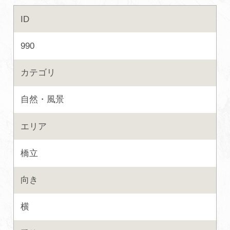
ID
初めての加賀温泉郷
990
加賀に泊まって！北陸巡り♪
カテゴリ
ご当地グルメ
自然・風景
加賀 旅先納税
エリア
FAQ
橋立
向き
お知らせ
動画を見る
横
パンフレットダウンロード
写真ダウンロード