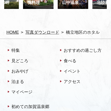
佐の岬
鴨料理
山中温泉 こいこい祭り
HOME
写真ダウンロード
橋立地区のホタル
特集
おすすめの過ごし方
見どころ
食べる
おみやげ
イベント
泊まる
アクセス
マイページ
初めての加賀温泉郷