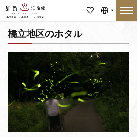
マイペ
Language
ージ
橋立地区のホタル
Language
特集
おすすめの過ごし方
見どころ
食べる
おみやげ
イベント
泊まる
アクセス
マイページ