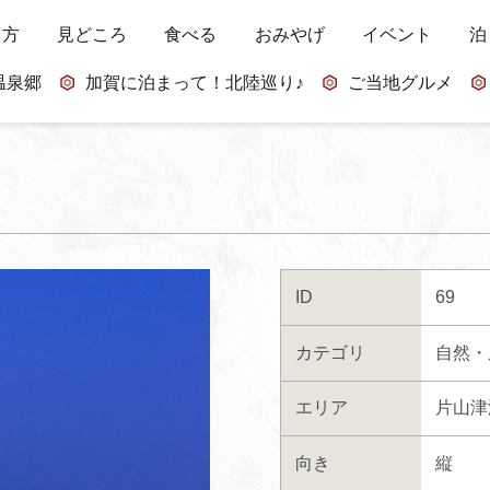
し方
見どころ
食べる
おみやげ
イベント
泊
温泉郷
加賀に泊まって！北陸巡り♪
ご当地グルメ
ID
69
カテゴリ
自然・
エリア
片山津
向き
縦