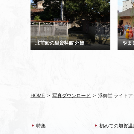
北前船の里資料館 外観
やま
HOME
写真ダウンロード
浮御堂 ライトア
特集
初めての加賀温