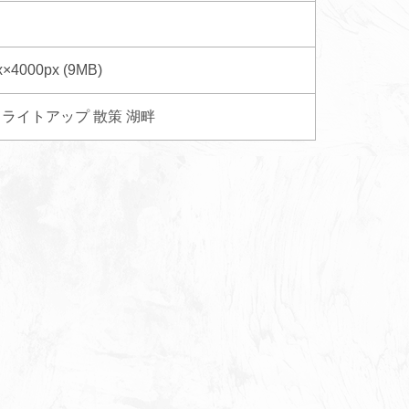
x×4000px (9MB)
ライトアップ
散策
湖畔