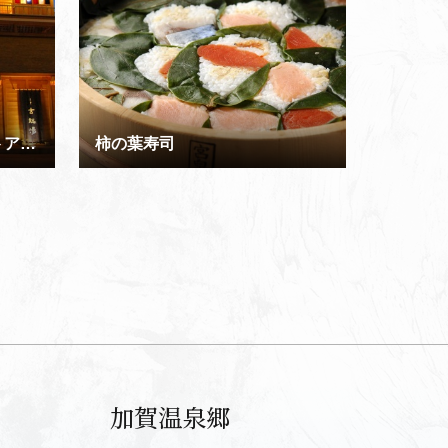
山代温泉古総湯 外観 ライトアップ
柿の葉寿司
加賀温泉郷