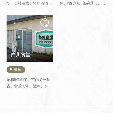
で、自社栽培している酒
魚、揚げ物、茶碗蒸し、湯
米・山田錦と白山の清冽な
豆腐など、一品料理も豊富
伏流名水である「白水の井
に取り揃えております。ま
マイ
戸」より湧出づる仕込水を
た、お座敷では会席料理や
ペー
使って、蔵人の手によって
オードブルなどもお出しし
ジに
追加
品質本位の酒造りを行って
ており、各種宴会や、御法
います。出来あがったその
事の会食などにもご利用い
酒は、ふくよかな香りと味
ただけます。お昼はさしみ
のキレの良さが抜群であ
定食を始めとする各種定食
白川食堂
り、幾多の鑑評…
や松花堂…
動橋
昭和5年創業。市内で一番
古い食堂です。近年、ソー
スかつ丼や、牛乳ラーメン
が評判です。もちろん、う
どんや蕎麦も、昆布と鰹の
出汁を昔ながらの製法でと