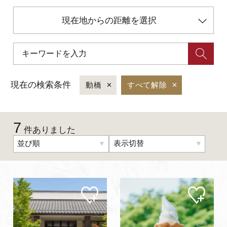
現在地からの距離を選択
初めての加賀温泉郷
加賀に泊まって！北陸巡り♪
現在の検索条件
動橋
すべて解除
ご当地グルメ
加賀 旅先納税
7
件ありました
並び順
表示切替
FAQ
お知らせ
動画を見る
マイ
マイ
ペー
ペー
パンフレットダウンロード
ジに
ジに
追加
追加
写真ダウンロード