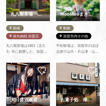
よくあるご質問・お問い合わせ
丸八製茶場 本店
MooMooまきば（平松牧場）
プライバシーポリシー
動橋
動橋
旅先納税 加盟店
加賀市内その他
丸八製茶場は1863（文久
平松牧場は、加賀市のほぼ
3）年に創業した、加賀棒
北側で山代・片山津・山
茶をはじめ日本茶の製造
中・粟津の各温泉より車で
（焙じ）・販売を行ってい
約15～25分にあります。ホ
マイ
マイ
る会社です。1983（昭和
ルスタイン牛とジャージ牛
ペー
ペー
58）年の全国植樹祭の際、
から搾られた牛乳は、隣接
ジに
ジに
追加
追加
昭和天皇に献上したことか
するミルク工房に送られ新
らうまれた「献上加賀棒
鮮な状態で処理されます。
茶」は一番摘みの良質な茎
牧場内にあるお店“MooMoo
を浅く焙じており、芳ばし
まきば”では、手作りソフ…
大日盛酒蔵資料館（橋本酒造）
お菓子処 湖月堂
い香りとすっきり…