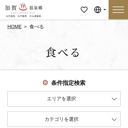
マイペ
Language
ージ
HOME
食べる
Language
食べる
特集
おすすめの過ごし方
見どころ
食べる
条件指定検索
おみやげ
イベント
エリアを選択
泊まる
アクセス
カテゴリを選択
マイページ