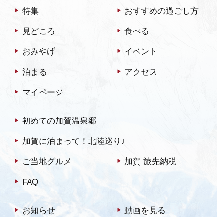
ります。鳥ガラ、豚骨を煮
特集
おすすめの過ごし方
込んだスープに自家製麺の
見どころ
食べる
ラーメンも絶品です。麺は
季節に応じて粉をブレンド
おみやげ
イベント
し、加水…
泊まる
アクセス
マイページ
初めての加賀温泉郷
加賀に泊まって！北陸巡り♪
ご当地グルメ
加賀 旅先納税
FAQ
お知らせ
動画を見る