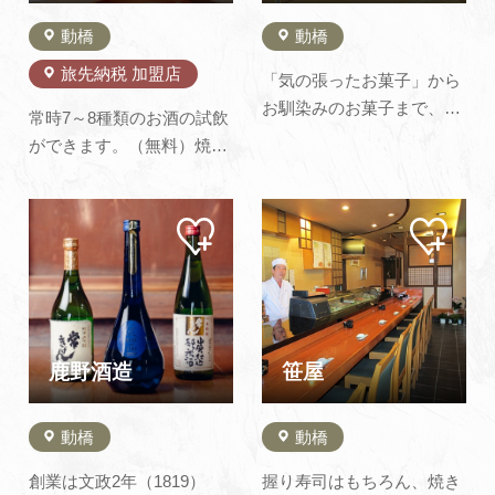
動橋
動橋
旅先納税 加盟店
「気の張ったお菓子」から
お馴染みのお菓子まで、品
常時7～8種類のお酒の試飲
数も豊富に取り揃えてあり
ができます。（無料）焼印
ます。進物として使われる
体験もはじめました！4種
事が多いので、包装も美し
類の中からお気に入りを選
く。素材にも気を使ってお
マイ
マイ
んで焼印を押し、MYコー
ペー
ペー
り、卵は卵黄のしっかりし
スターやMY桝を作りまし
ジに
ジに
たものを使っています。動
追加
追加
ょう！⇒焼印体験（加賀酒
橋らしさを取り入れた「ぐ
蔵でコースター）.pdf
ず焼もなか」も2種類のあ
ん（小豆…
鹿野酒造
笹屋
動橋
動橋
創業は文政2年（1819）
握り寿司はもちろん、焼き