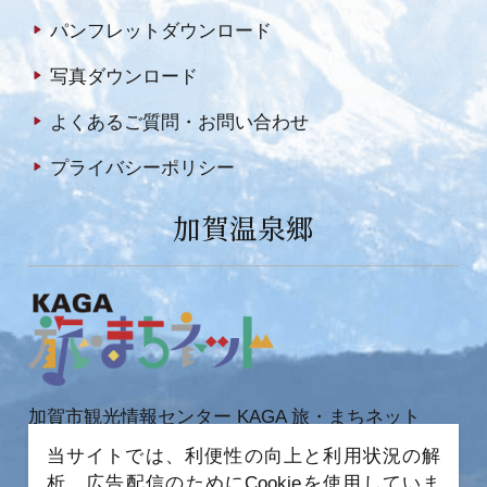
パンフレットダウンロード
写真ダウンロード
よくあるご質問・お問い合わせ
プライバシーポリシー
加賀温泉郷
加賀市観光情報センター KAGA 旅・まちネット
〒922-0423
当サイトでは、利便性の向上と利用状況の解
石川県加賀市作見町ヲ6-2 JR 加賀温泉駅内
析、広告配信のためにCookieを使用していま