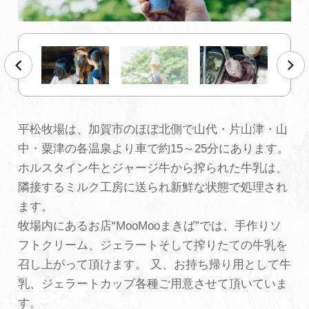
初めての加賀温泉郷
加賀に泊まって！北陸巡り♪
ご当地グルメ
平松牧場は、加賀市のほぼ北側で山代・片山津・山
中・粟津の各温泉より車で約15～25分にあります。
加賀 旅先納税
ホルスタイン牛とジャージ牛から搾られた牛乳は、
隣接するミルク工房に送られ新鮮な状態で処理され
FAQ
ます。
牧場内にあるお店“MooMooまきば”では、手作りソ
フトクリーム、ジェラートそして搾りたての牛乳を
お知らせ
動画を見る
召し上がって頂けます。 又、お持ち帰り用として牛
パンフレットダウンロード
乳、ジェラートカップ各種ご用意させて頂いていま
す。
写真ダウンロード