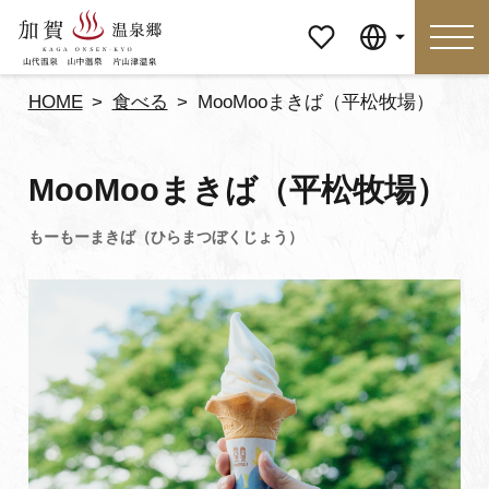
マイペ
Language
ージ
HOME
食べる
MooMooまきば（平松牧場）
Language
MooMooまきば（平松牧場）
特集
おすすめの過ごし方
見どころ
食べる
おみやげ
イベント
泊まる
アクセス
マイページ