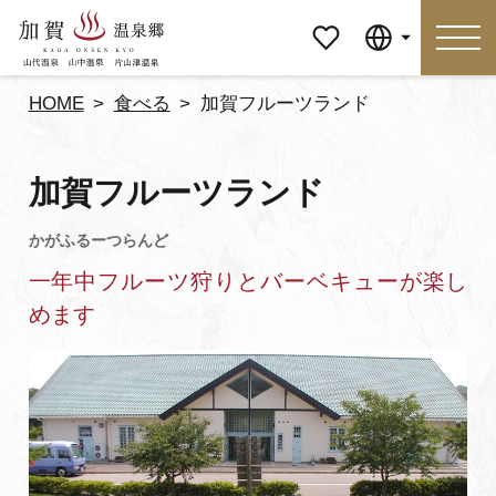
マイペ
Language
ージ
HOME
食べる
加賀フルーツランド
Language
加賀フルーツランド
特集
おすすめの過ごし方
一年中フルーツ狩りとバーベキューが楽し
見どころ
食べる
めます
おみやげ
イベント
泊まる
アクセス
マイページ