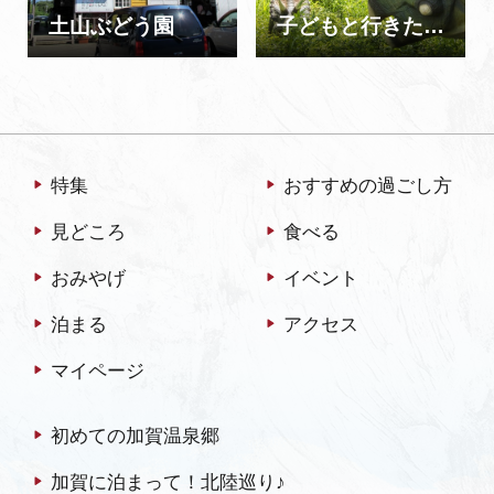
土山ぶどう園
子どもと行きたい！ 福井・金沢の旅【2泊3日コース】
特集
おすすめの過ごし方
見どころ
食べる
おみやげ
イベント
泊まる
アクセス
マイページ
初めての加賀温泉郷
加賀に泊まって！北陸巡り♪