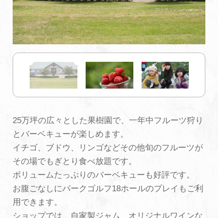
初めての加賀温泉郷
加賀に泊まって！北陸巡り♪
ご当地グルメ
加賀 旅先納税
25万坪の広々とした果樹園で、一年中フルーツ狩り
とバーベキューが楽しめます。
FAQ
イチゴ、ブドウ、リンゴなどその他旬のフルーツが
その場でもぎとり食べ放題です。
ボリュームたっぷりのバーベキューも好評です。
お知らせ
動画を見る
お腹ごなしにパークゴルフ18ホールのプレイもご利
パンフレットダウンロード
用できます。
写真ダウンロード
ショップでは、自家製ジャム、オリジナルワインな