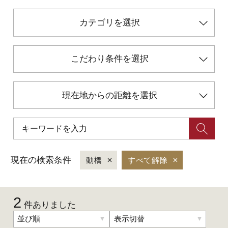
カテゴリを選択
初めての加賀温泉郷
加賀に泊まって！北陸巡り♪
こだわり条件を選択
ご当地グルメ
現在地からの距離を選択
加賀 旅先納税
FAQ
現在の検索条件
動橋
すべて解除
お知らせ
動画を見る
2
件ありました
パンフレットダウンロード
並び順
表示切替
写真ダウンロード