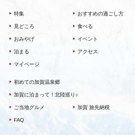
58）年の全国植樹祭の際、
スターやMY桝を作りまし
昭和天皇に献上したことか
ょう！⇒焼印体験（加賀酒
特集
おすすめの過ごし方
らうまれた「献上加賀棒
蔵でコースター）.pdf
見どころ
食べる
茶」は一番摘みの良質な茎
を浅く焙じており、芳ばし
おみやげ
イベント
い香りとすっきり…
泊まる
アクセス
マイページ
初めての加賀温泉郷
加賀に泊まって！北陸巡り♪
ご当地グルメ
加賀 旅先納税
FAQ