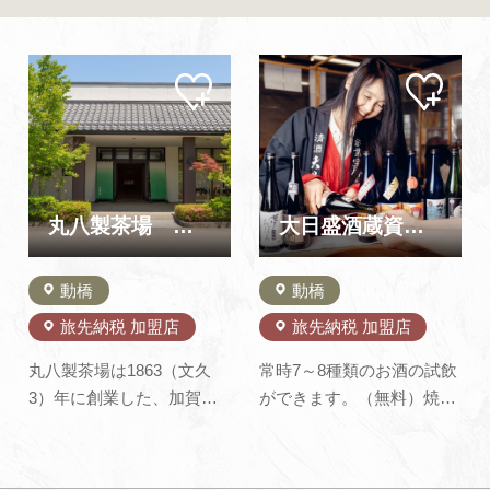
よくあるご質問・お問い合わせ
プライバシーポリシー
マイ
マイ
ペー
ペー
ジに
ジに
追加
追加
丸八製茶場 本店
大日盛酒蔵資料館（橋本酒造）
動橋
動橋
旅先納税 加盟店
旅先納税 加盟店
丸八製茶場は1863（文久
常時7～8種類のお酒の試飲
3）年に創業した、加賀棒
ができます。（無料）焼印
茶をはじめ日本茶の製造
体験もはじめました！4種
（焙じ）・販売を行ってい
類の中からお気に入りを選
る会社です。1983（昭和
んで焼印を押し、MYコー