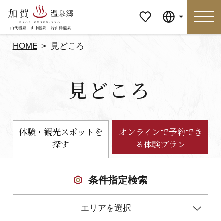
マイペ
Language
ージ
HOME
見どころ
Language
見どころ
特集
おすすめの過ごし方
見どころ
食べる
体験・観光スポットを
オンラインで予約でき
探す
る体験プラン
おみやげ
イベント
泊まる
アクセス
条件指定検索
エリアを選択
マイページ