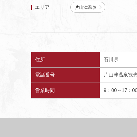
エリア
片山津温泉
住所
石川県
電話番号
片山津温泉観光協
営業時間
9：00～17：0