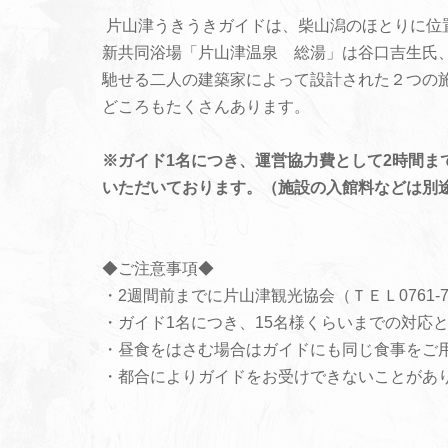
片山津うきうきガイドは、柴山潟のほとりに位
新共同浴場「片山津温泉 総湯」は谷口吉生氏
馳せる二人の建築家によって設計された２つの
どころもたくさんあります。
※ガイド1名につき、運営協力費として2時間まで 2
いただいております。（施設の入館料などは別
◆ご注意事項◆
・2週間前までに片山津観光協会（ＴＥＬ0761-
・ガイド1名につき、15名様くらいまでの対応
・昼食をはさむ場合はガイドにも同じ食事をご
・都合によりガイドをお受けできないことがあ