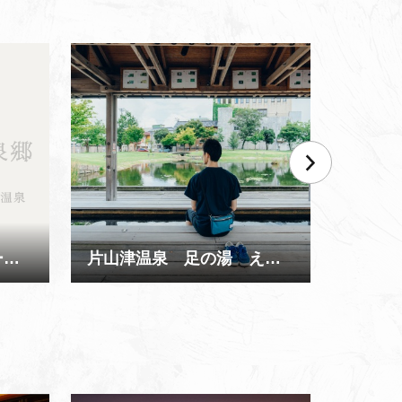
片山津温泉インフォメーションセンター
片山津温泉 足の湯 えんがわ
かのや