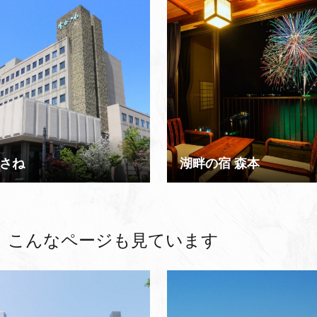
さね
湖畔の宿 森本
、
こんなページも見ています