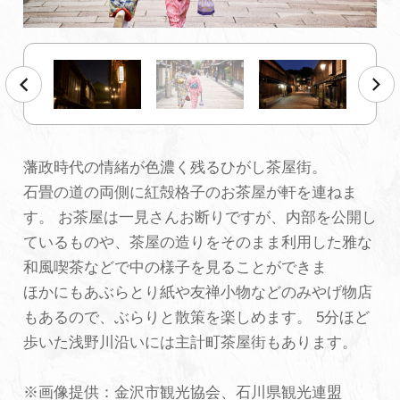
初めての加賀温泉郷
加賀に泊まって！北陸巡り♪
ご当地グルメ
藩政時代の情緒が色濃く残るひがし茶屋街。
石畳の道の両側に紅殻格子のお茶屋が軒を連ねま
加賀 旅先納税
す。 お茶屋は一見さんお断りですが、内部を公開し
ているものや、茶屋の造りをそのまま利用した雅な
FAQ
和風喫茶などで中の様子を見ることができま
ほかにもあぶらとり紙や友禅小物などのみやげ物店
もあるので、ぶらりと散策を楽しめます。 5分ほど
お知らせ
動画を見る
歩いた浅野川沿いには主計町茶屋街もあります。
パンフレットダウンロード
※画像提供：金沢市観光協会、石川県観光連盟
写真ダウンロード