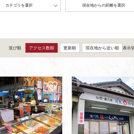
カテゴリを選択
現在地からの距離を選択
並び順
アクセス数順
更新順
現在地から近い順
表示
マイ
ペー
ジに
追加