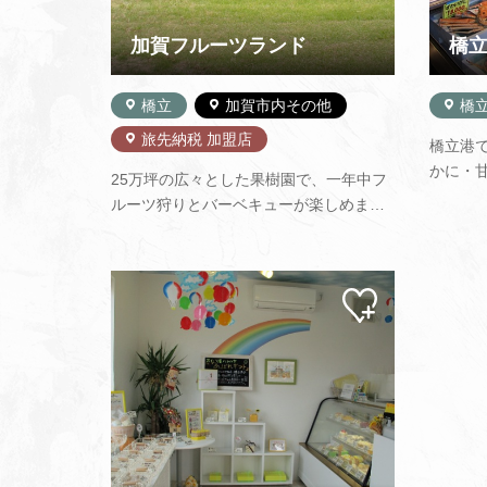
加賀フルーツランド
橋立
橋立
加賀市内その他
橋
旅先納税 加盟店
橋立港
かに・
25万坪の広々とした果樹園で、一年中フ
など天
ルーツ狩りとバーベキューが楽しめま
ました
す。イチゴ、ブドウ、リンゴなどその他
店。も
旬のフルーツがその場でもぎとり食べ放
みなさ
題です。ボリュームたっぷりのバーベキ
ります
マイ
ューも好評です。お腹ごなしにパークゴ
ペー
ルフ18ホールのプレイもご利用できま…
ジに
追加