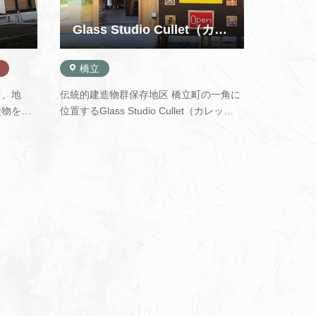
Glass Studio Cullet（カレット）
橋立
し、地
伝統的建造物群保存地区 橋立町の一角に
産物を中
位置するGlass Studio Cullet（カレッ
のずわい
ト）。落ち着いた空間の中には、さまざ
立産を主
まなジャンルの作家達が手掛けた作品が
売致しま
並んでいます。ゆったりとした時間を過
干物や他
ごしながら、お気に入りの一品を見つけ
のは色…
にいらして下さい。ガラス体験もで…