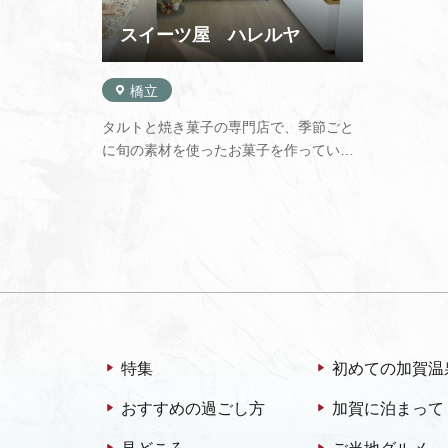
スイーツ屋 ハレルヤ
橋立
タルトと焼き菓子の専門店で、季節ごと
に旬の素材を使ったお菓子を作っていま
す。地元の「加賀フルーツランド」さん
の果実や、醤油に、かにやエビ、わかめ
など地元橋立の食材を使用したものもあ
ります。一番人気のハレルヤタルトは、
新鮮な卵を使い食感にこだわったエ…
特集
初めての加賀温
おすすめの過ごし方
加賀に泊まって