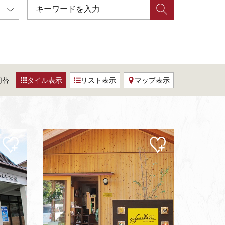
切替
タイル表示
リスト表示
マップ表示
マイ
マイ
ペー
ペー
ジに
ジに
追加
追加