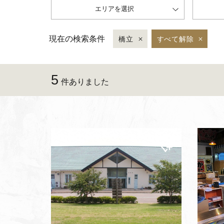
エリアを選択
現在の検索条件
橋立
すべて解除
5
件ありました
マイ
ペー
ジに
追加