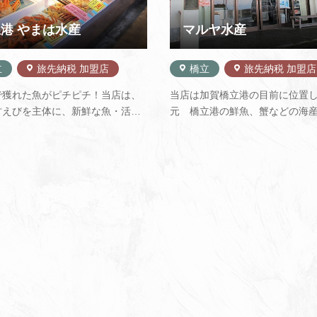
港 やまは水産
マルヤ水産
立
旅先納税 加盟店
橋立
旅先納税 加盟店
で獲れた魚がピチピチ！当店は、
当店は加賀橋立港の目前に位置
甘えびを主体に、新鮮な魚・活魚
元 橋立港の鮮魚、蟹などの海
然の味覚、海の幸をどっさり揃え
心に販売しています。特に冬場
。当店は、橋立の中でも、卸専門
蟹、夏場の天然岩牡蠣など、橋
ちろん小売もいたしております。
に「味」と「鮮度」を一番に販
んには卸売価格で販売いたしてお
す。他にもマルヤ特製の自家製
。 安心してお買い求め下さ…
産地でも美味しいと思われるも