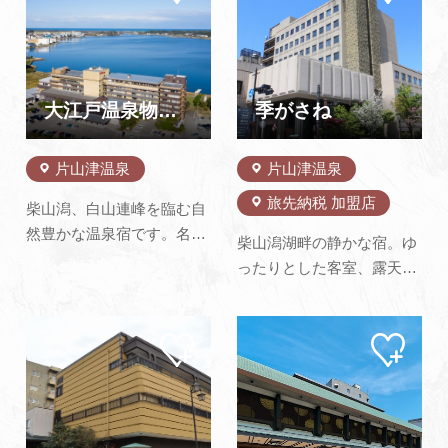
ジに
ジに
追加
追加
よくあるご質問・お問い合わせ
プライバシーポリシー
大江戸温泉物語 片山津温泉 ながやま
季がさね
片山津温泉
片山津温泉
旅先納税 加盟店
柴山潟、白山連峰を臨む自
然豊かな温泉宿です。名
柴山潟湖畔の静かな宿。ゆ
湯、片山津温泉がリーズナ
ったりとした客室、露天風
ブルに楽しめます。ライブ
呂から湖の景色をご覧にな
キッチンもあるレストラン
れます。料理長こだわりの
で創作バイキングをお楽し
マイ
マイ
旬の地産食材を中心とした
ペー
ペー
みください。
月替懐石をご提供致しま
ジに
ジに
追加
追加
す。