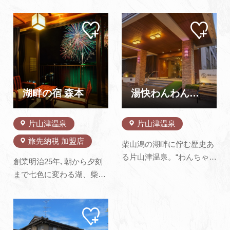
老舗旅館。その伝統を受け
りを変える霊峰白山を湖面
継ぐわんちゃん専用旅館で
に映しています。良質な泉
マイ
マイ
す。全室にわんちゃん用の
質に恵まれた温泉と季節の
ペー
ペー
エアウィーヴマットレスを
素材を活かした会席料理、
ジに
ジに
追加
追加
ご用意しており、露天風呂
ゆったりとしたお部屋は全
付きのお部屋ではご一緒に
室レイクビューとなってい
露天風呂をお楽しみいただ
ます。どうぞそのすべてを
けます。お食事の時間もも
心ゆくまでご満喫くださ
湖畔の宿 森本
湯快わんわんリゾート片山津（閉館）
ちろん一…
い。
片山津温泉
片山津温泉
旅先納税 加盟店
柴山潟の湖畔に佇む歴史あ
る片山津温泉。“わんちゃん
創業明治25年､朝から夕刻
とずっと一緒”をコンセプト
まで七色に変わる湖、柴山
としたわんちゃん専用ホテ
潟ごしに見る日本三大山と
ルです。北陸最大級の屋内
謳われる霊峰白山。淡い色
ドッグランや思い出のフォ
マイ
をたたえる水面には四季
ペー
トスポット、わんちゃんと
折々の彩りあざやかに訪れ
ジに