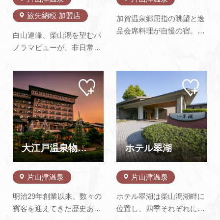
旅先納税 加盟店
加賀温泉郷屈指の眺望と逸
品会席料理が自慢の宿。全
白山連峰、柴山潟を望むパ
室柴山潟に面し、晴天時に
ノラマビューが、非日常の
は白山連峰をご覧いただけ
空間へといざなってくれる
ます。ご夕食は個室のお食
ホテルアローレ。約1万坪
事処でのご用意になりま
マイ
マイ
の庭園、池のほとりに佇む
ペー
ペー
す。料理長が厳選した魚介
チャペル、客室からの眺望
ジに
ジに
類をはじめ、山海の幸をふ
追加
追加
とゆとりの空間、屋内プー
んだんに使用した会席料理
ルなど充実したアクティビ
をお召し上がり頂けます。
ティ施設やエステサロン。
露天風呂か…
旬の食材をふんだんに使用
大江戸温泉物語 わんわんリゾート 矢田屋松濤園
ホテル翠湖
したアロ…
片山津温泉
片山津温泉
明治29年創業以来、数々の
ホテル翠湖は柴山潟湖畔に
賓客を迎えてきた歴史ある
位置し、四季それぞれに彩