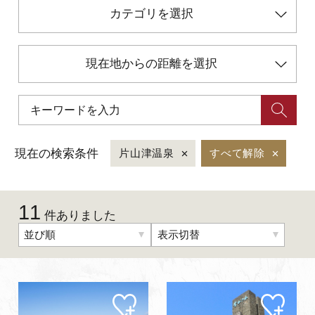
カテゴリを選択
初めての加賀温泉郷
現在地からの距離を選択
加賀に泊まって！北陸巡り♪
ご当地グルメ
現在の検索条件
片山津温泉
すべて解除
加賀 旅先納税
FAQ
11
件ありました
並び順
表示切替
お知らせ
動画を見る
パンフレットダウンロード
マイ
マイ
写真ダウンロード
ペー
ペー