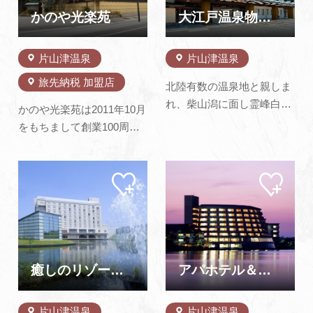
かのや光楽苑
大江戸温泉物語 Premium 加賀まるや
片山津温泉
片山津温泉
旅先納税 加盟店
北陸有数の温泉地と親しま
れ、柴山潟に面し霊峰白山
かのや光楽苑は2011年10月
を望む片山津温泉。名湖
をもちまして創業100周
「柴山潟」が広がる景色を
年。片山津温泉の中心地に
眺めながら、極上天然温泉
位置しており、柴山潟の湖
でゆったりと疲れを癒して
マイ
マイ
面の変化を全客室から眺望
ペー
ペー
ください。片山津温泉周辺
できる旅館でございます。
ジに
ジに
は、柴山潟を中心に自然に
追加
追加
大浴場と露天風呂はともに
あふれ、観光地もたくさん
湯量豊富なかけ流しでお肌
点在しています。サイクリ
もツルツルになります。お
ングやゴル…
食事は日本海の幸と旬の食
癒しのリゾート・加賀の幸 ホテルアローレ
アパホテル＆リゾート 加賀片山津温泉 佳水郷
材を用い、…
片山津温泉
片山津温泉