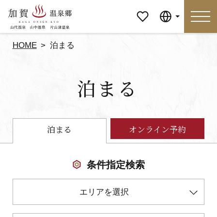
マイペ
Language
ージ
HOME
泊まる
Language
泊まる
特集
おすすめの過ごし方
見どころ
食べる
泊まる
オンライン予約
おみやげ
イベント
条件指定検索
泊まる
アクセス
エリアを選択
マイページ