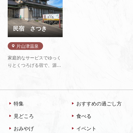
一緒に入れる貸切露天風呂
追加
る人の心をゆっくりとゆる
などのコンテンツが満載で
ませてきました。古きを守
す。また、美しい湖…
り現代のお客様にとって快
適な滞在を大切にしたおも
民宿 さつき
てなしで、…
片山津温泉
家庭的なサービスでゆっく
りとくつろげる宿で、源平
合戦で有名な篠原古戦場や
北陸屈指の名刹、那谷寺も
近いです。 東尋坊、金沢な
どの観光めぐりのベースと
しても最適。 尼御前、片野
特集
おすすめの過ごし方
など海水浴場は目白押し
見どころ
食べる
で、柴山潟ではボート遊び
やヘラブナ釣りもできま
おみやげ
イベント
す。 ゴル…