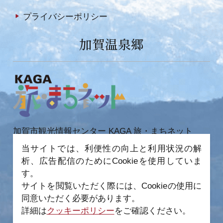
プライバシーポリシー
加賀温泉郷
加賀市観光情報センター KAGA 旅・まちネット
当サイトでは、利便性の向上と利用状況の解
〒922-0423
石川県加賀市作見町ヲ6-2 JR 加賀温泉駅内
析、広告配信のためにCookieを使用していま
TEL 0761-72-6678
FAX 0761-72-6679
す。
サイトを閲覧いただく際には、Cookieの使用に
同意いただく必要があります。
詳細は
クッキーポリシー
をご確認ください。
−