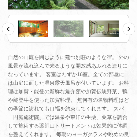
初めての加賀温泉郷
加賀に泊まって！北陸巡り♪
ご当地グルメ
自然の山庭を囲むように建つ別荘のような宿。 外の
風景が流れ込んで来るような開放感あふれる造りに
加賀 旅先納税
なっています。 客室はわずか16室。全ての部屋に
は山庭に面した温泉露天風呂が付いています。 お料
FAQ
理は加賀・能登の新鮮な魚介類や加賀伝統野菜、鴨
や能登牛を使った加賀料理。 無何有の名物料理はど
の季節に訪れても口福を約束してくれます。 スパ
お知らせ
動画を見る
「円庭施術院」では温泉や東洋の生薬、薬草を調合
パンフレットダウンロード
して施術する薬師山トリートメントは効果的に体調
を整えてくれます。 毎朝のヨーガクラスや眺めの良
写真ダウンロード