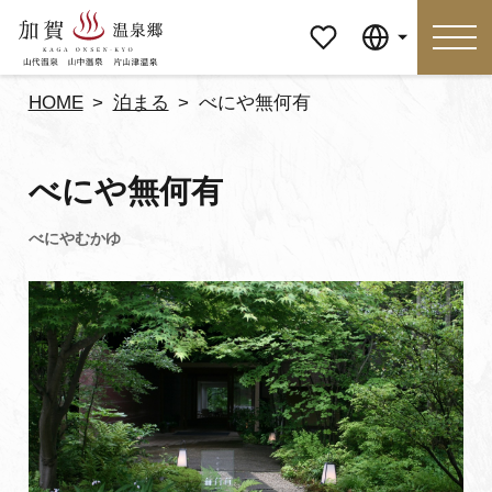
マイペ
Language
ージ
HOME
泊まる
べにや無何有
Language
べにや無何有
特集
おすすめの過ごし方
見どころ
食べる
おみやげ
イベント
泊まる
アクセス
マイページ