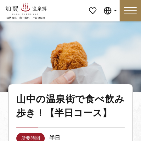
マイペ
Language
ージ
Language
特集
おすすめの過ごし方
見どころ
食べる
山中の温泉街で食べ飲み
おみやげ
イベント
歩き！【半日コース】
泊まる
アクセス
マイページ
半日
所要時間