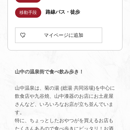
路線バス・徒歩
移動手段
初めての加賀温泉郷
加賀に泊まって！北陸巡り♪
マイページに追加
ご当地グルメ
加賀 旅先納税
山中の温泉街で食べ飲み
歩き！
FAQ
山中温泉は、菊の湯 (総湯 共同浴場)を中心に
飲食店や九谷焼、山中漆器のお店にお土産屋
さんなど、いろいろなお店が立ち並んでいま
お知らせ
動画を見る
す。
パンフレットダウンロード
特に、ちょっとしたおやつがを買えるお店も
写真ダウンロード
たくさんあるので食べ歩きにピッタリ！お酒