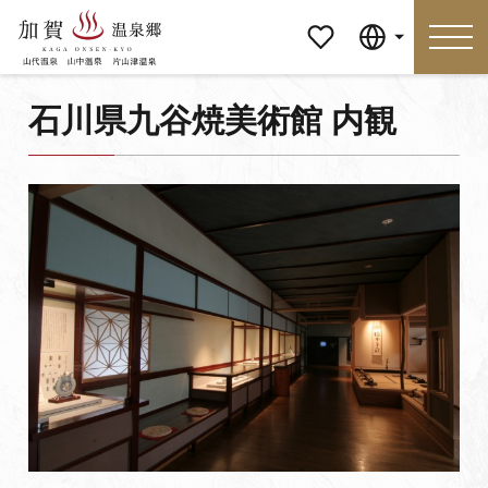
マイペ
Language
ージ
石川県九谷焼美術館 内観
Language
特集
おすすめの過ごし方
見どころ
食べる
おみやげ
イベント
泊まる
アクセス
マイページ