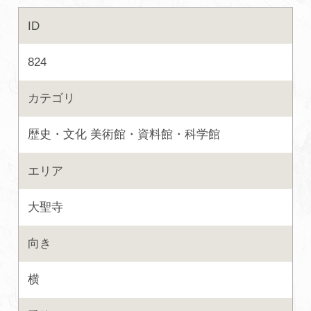
ID
初めての加賀温泉郷
824
加賀に泊まって！北陸巡り♪
カテゴリ
ご当地グルメ
歴史・文化
美術館・資料館・科学館
加賀 旅先納税
エリア
FAQ
大聖寺
向き
お知らせ
動画を見る
横
パンフレットダウンロード
写真ダウンロード