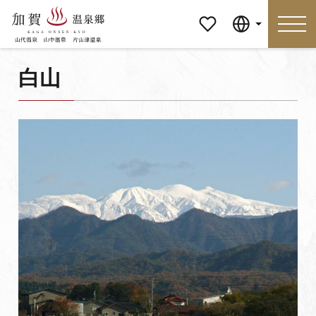
マイペ
Language
ージ
白山
Language
特集
おすすめの過ごし方
見どころ
食べる
おみやげ
イベント
泊まる
アクセス
マイページ