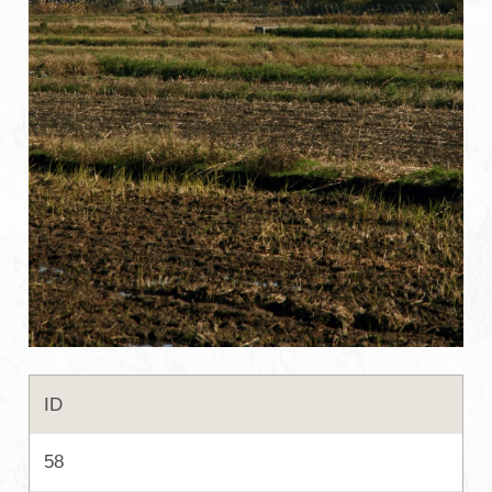
初めての加賀温泉郷
加賀に泊まって！北陸巡り♪
ご当地グルメ
加賀 旅先納税
FAQ
お知らせ
動画を見る
ID
パンフレットダウンロード
58
写真ダウンロード