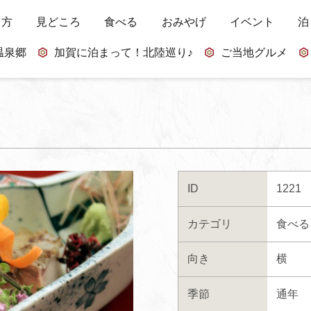
し方
見どころ
食べる
おみやげ
イベント
泊
温泉郷
加賀に泊まって！北陸巡り♪
ご当地グルメ
ID
1221
カテゴリ
食べる
向き
横
季節
通年