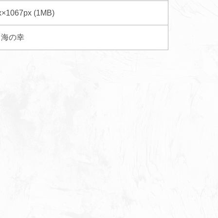
x×1067px (1MB)
海の幸