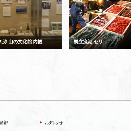
久弥 山の文化館 内観
橋立漁港 セリ
泉郷
お知らせ