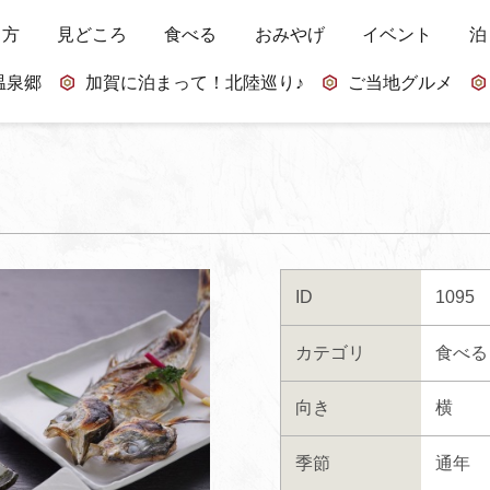
し方
見どころ
食べる
おみやげ
イベント
泊
温泉郷
加賀に泊まって！北陸巡り♪
ご当地グルメ
ID
1095
カテゴリ
食べる
向き
横
季節
通年