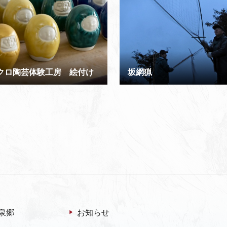
クロ陶芸体験工房 絵付け
坂網猟
泉郷
お知らせ