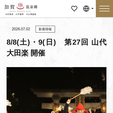
マイペ
Language
ージ
2026.07.02
新着情報
Language
8/8(土)・9(日) 第27回 山代
大田楽 開催
特集
おすすめの過ごし方
見どころ
食べる
おみやげ
イベント
泊まる
アクセス
マイページ