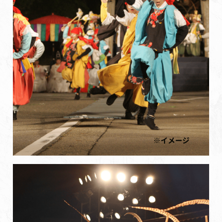
初めての加賀温泉郷
加賀に泊まって！北陸巡り♪
ご当地グルメ
加賀 旅先納税
FAQ
お知らせ
動画を見る
パンフレットダウンロード
写真ダウンロード