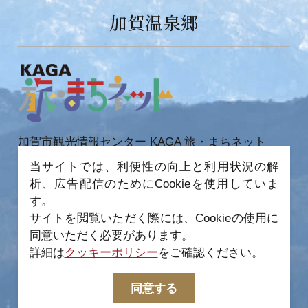
加賀温泉郷
加賀市観光情報センター KAGA 旅・まちネット
〒922-0423
当サイトでは、利便性の向上と利用状況の解
石川県加賀市作見町ヲ6-2 JR 加賀温泉駅内
析、広告配信のためにCookieを使用していま
TEL 0761-72-6678
FAX 0761-72-6679
す。
サイトを閲覧いただく際には、Cookieの使用に
同意いただく必要があります。
詳細は
クッキーポリシー
をご確認ください。
−
© 2022-2026 加賀市観光情報センター All Rights
同意する
Reserved.