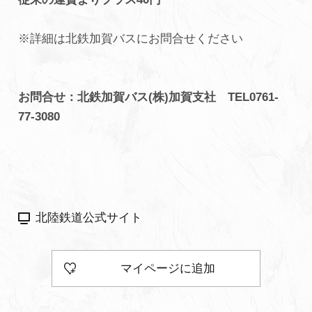
初めての加賀温泉郷
※詳細は北鉄加賀バスにお問合せください
加賀に泊まって！北陸巡り♪
お問合せ：北鉄加賀バス(株)加賀支社 TEL0761-
77-3080
ご当地グルメ
加賀 旅先納税
FAQ
北陸鉄道公式サイト
お知らせ
動画を見る
マイページに追加
パンフレットダウンロード
写真ダウンロード