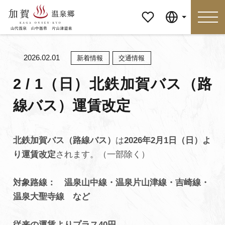
マイペ
Language
ージ
2026.02.01
新着情報
交通情報
Language
2 / 1（日）北鉄加賀バス（路
線バス）運賃改定
特集
おすすめの過ごし方
見どころ
食べる
北鉄加賀バス（路線バス）
は
2026年2月1日（日）よ
り運賃改定
されます。（一部除く）
おみやげ
イベント
泊まる
アクセス
対象路線： 温泉山中線・温泉片山津線・吉崎線・
温泉大聖寺線 など
マイページ
従来の運賃よりプラス40円