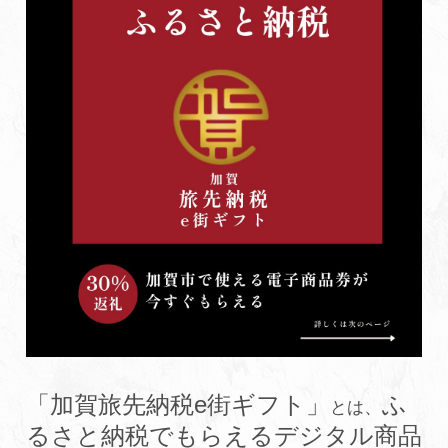
初めての加賀温泉郷
加賀に泊まって！北陸巡り♪
ご当地グルメ
加賀 旅先納税
FAQ
お知らせ
動画を見る
「加賀旅先納税e街ギフト」
ふ
パンフレットダウンロード
、
とは
るさと納税でもらえるデジタル商品
写真ダウンロード