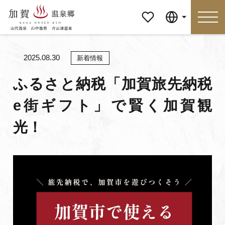
マイペ
Language
ージ
2025.08.30
新着情報
Language
ふるさと納税「加賀旅先納税
e街ギフト」で賢く加賀観
特集
おすすめの過ごし方
光！
見どころ
食べる
おみやげ
イベント
泊まる
アクセス
マイページ