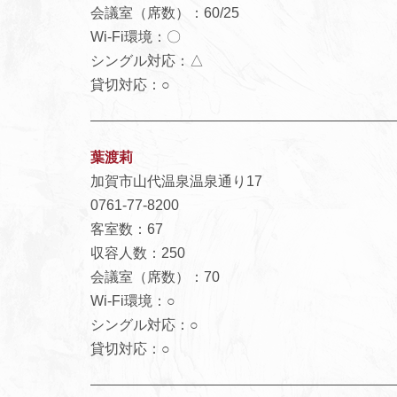
会議室（席数）：60/25
Wi-Fi環境：〇
シングル対応：△
貸切対応：○
葉渡莉
加賀市山代温泉温泉通り17
0761-77-8200
客室数：67
収容人数：250
会議室（席数）：70
Wi-Fi環境：○
シングル対応：○
貸切対応：○