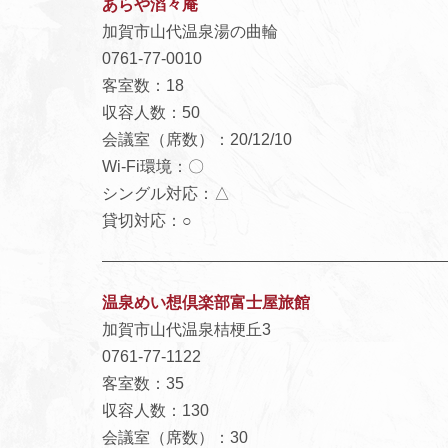
あらや滔々庵
加賀市山代温泉湯の曲輪
0761-77-0010
客室数：18
収容人数：50
会議室（席数）：20/12/10
Wi-Fi環境：〇
シングル対応：△
貸切対応：○
温泉めい想倶楽部富士屋旅館
加賀市山代温泉桔梗丘3
0761-77-1122
客室数：35
収容人数：130
会議室（席数）：30