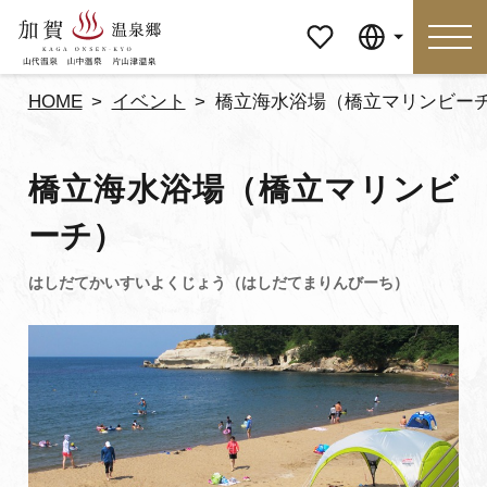
マイペ
Language
ージ
HOME
イベント
橋立海水浴場（橋立マリンビー
Language
橋立海水浴場（橋立マリンビ
特集
おすすめの過ごし方
ーチ）
見どころ
食べる
おみやげ
イベント
泊まる
アクセス
マイページ