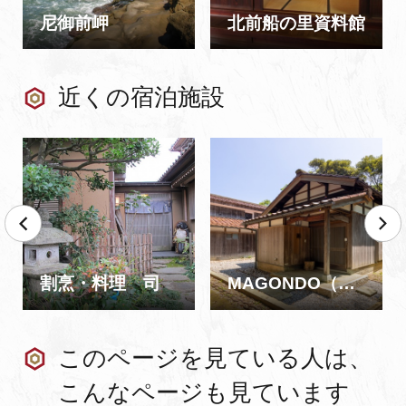
尼御前岬
北前船の里資料館
近くの宿泊施設
割烹・料理 司
MAGONDO（MAGOICHI・MAGONI・MAGOSAN）
このページを見ている人は、
こんなページも見ています