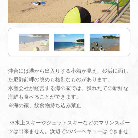
初めての加賀温泉郷
加賀に泊まって！北陸巡り♪
ご当地グルメ
沖合には港から出入りする小船が見え、砂浜に面し
加賀 旅先納税
た尼御前岬の眺めも格別なものがあります。
水産会社が経営する海の家では、獲れたての新鮮な
FAQ
海鮮も食べることができます。
※海の家、飲食物持ち込み禁止
お知らせ
動画を見る
※水上スキーやジェットスキーなどのマリンスポー
パンフレットダウンロード
ツは出来ません。浜辺でのバーベキューはできませ
写真ダウンロード