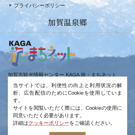
プライバシーポリシー
加賀温泉郷
加賀市観光情報センター KAGA 旅・まちネット
当サイトでは、利便性の向上と利用状況の解
〒922-0423
石川県加賀市作見町ヲ6-2 JR 加賀温泉駅内
析、広告配信のためにCookieを使用していま
TEL 0761-72-6678
FAX 0761-72-6679
す。
サイトを閲覧いただく際には、Cookieの使用に
同意いただく必要があります。
詳細は
クッキーポリシー
をご確認ください。
−